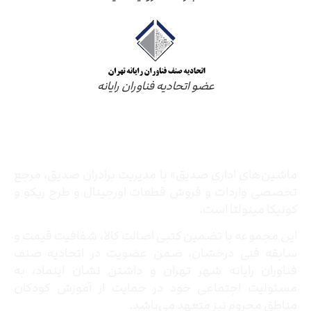
عضو اتحادیه فناوران رایانه
درباره ما
ماشین‌های اداری صدیق» با مدیریت برادران صدیق‌، مرجع
تخصصی واردات و فروش قطعات اورجینال و طرح ریکو و
کونیکا مینولتا است.
این مجموعه با تضمین کتبی اصالت کالا، شفافیت قیمت و
سابقه فنی درخشان، ضمن عضویت در اتحادیه صنف
فناوران رایانه شهر تهران و داشتن نشان اینماد، به
مسئولیت اجتماعی خود در حمایت از آموزش کودکان
مناطق محروم نیز متعهد می‌باشد.