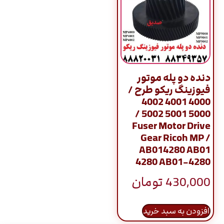
دنده دو پله موتور
فیوزینگ ریکو طرح /
4000 4001 4002
5000 5001 5002 /
Fuser Motor Drive
Gear Ricoh MP /
AB014280 AB01
4280 AB01-4280
430,000
تومان
افزودن به سبد خرید