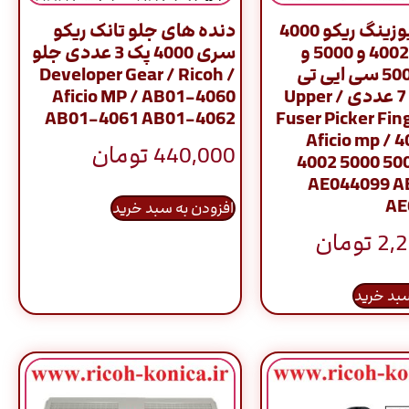
ناخنک فیوزینگ ریکو 4000
دنده های جلو تانک ریکو
و 4001 و 4002 و 5000 و
سری 4000 پک 3 عددی جلو
5001 و 5002 سی ایی تی
/ Developer Gear / Ricoh
CET ست 7 عددی / Upper
Aficio MP / AB01-4060
AB01-4061 AB01-4062
Fuser Picker Fin
Aficio mp / 
440,000
تومان
4002 5000 500
AE044099 A
AE
افزودن به سبد خرید
2,
تومان
سبد خرید