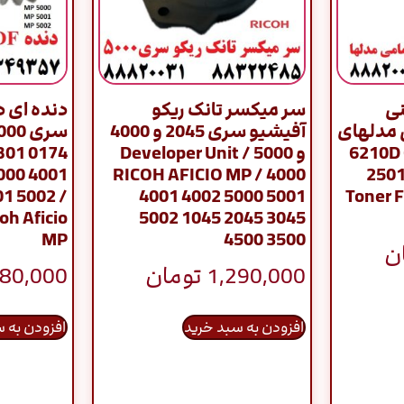
نی
سر میکسر تانک ریکو
 مدلهای
آفیشیو سری 2045 و 4000
6210D 61
و 5000 / Developer Unit
B01 0174
000 4001
RICOH AFICIO MP / 4000
2501
1 5002 /
4001 4002 5000 5001
Toner F
oh Aficio
5002 1045 2045 3045
MP
4500 3500
ن
1,290,000
تومان
80,000
افزودن به سبد خرید
افزودن به 