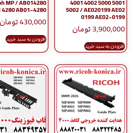
oh MP / AB014280
4001 4002 5000 5001
 4280 AB01-4280
5002 / AE020199 AE02
0199 AE02-0199
430,000
تومان
3,900,000
تومان
افزودن به سبد خرید
افزودن به سبد خرید