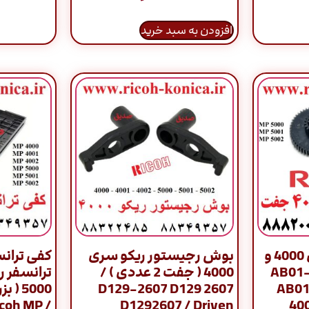
افزودن به سبد خرید
دنده وب ریکو سری 4000 و
بوش رجیستور ریکو سری
کفی ترانس
 AB01-0174
4000 ( جفت 2 عددی ) /
D129-2607 D129 2607
AB01
icoh MP /
D1292607 / Driven
40