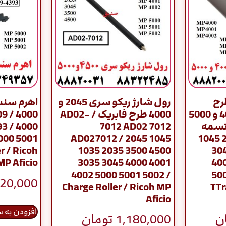
رح
رول شارژ ریکو سری 2045 و
اهرم سنس
اورجینال سری 4000 و 5000
4000 طرح فابریک / AD02-
009
تسمه
7012 AD02 7012
3 / 4000
ترانسفر ریکو / 2045 1045
AD027012 / 2045 1045
000 5001
r / Ricoh
1035 2035 3500 4500
3045 3035 20
MP Aficio
3035 3045 4000 4001
1035 4500 35
4002 5000 5001 5002 /
4001 4002 50
20,000
Charge Roller / Ricoh MP
5002 
Aficio
افزودن به 
ن
1,180,000
تومان