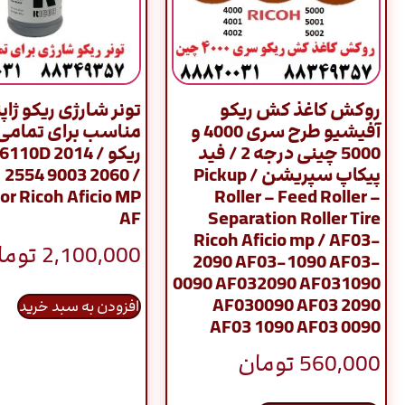
روکش کاغذ کش ریکو
تونر شارژی ریکو ژاپ
آفیشیو طرح سری 4000 و
مناسب برای تمامی
5000 چینی درجه 2 / فید
ریکو / 10D 2014
پیکاپ سپریشن / Pickup
 2554 9003 2060 /
or Ricoh Aficio MP
Roller – Feed Roller –
AF
Separation Roller Tire
Ricoh Aficio mp / AF03-
2,100,000
توما
2090 AF03-1090 AF03-
0090 AF032090 AF031090
AF030090 AF03 2090
افزودن به سبد خرید
AF03 1090 AF03 0090
560,000
تومان