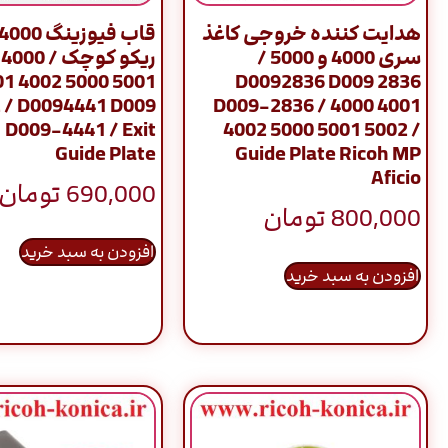
هدایت کننده خروجی کاغذ
سری 4000 و 5000 /
ریکو کوچک 
01 4002 5000 5001
D0092836 D009 2836
 / D0094441 D009
D009-2836 / 4000 4001
 D009-4441 / Exit
4002 5000 5001 5002 /
Guide Plate
Guide Plate Ricoh MP
Aficio
690,000
تومان
800,000
تومان
افزودن به سبد خرید
افزودن به سبد خرید