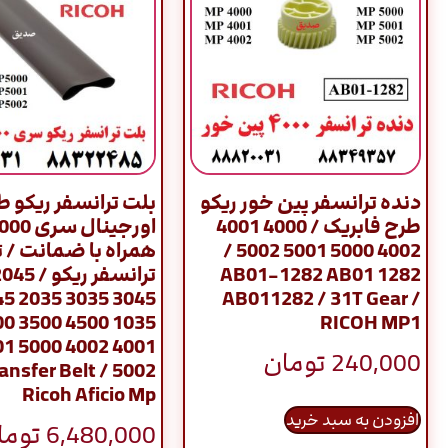
دنده ترانسفر پین خور ریکو
بلت ترانسفر ریکو ط
طرح فابریک / 4000 4001
4002 5000 5001 5002 /
همراه با ضمانت / 
AB01-1282 AB01 1282
35 3045
AB011282 / 31T Gear /
00 4000
RICOH MP1
00 5001
240,000
تومان
/ TTransfer Belt
Ricoh Aficio Mp
افزودن به سبد خرید
6,480,000
توما