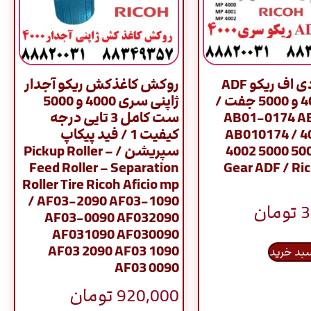
دنده ای دی اف ریکو ADF
روکش کاغذکش ریکو آجدار
سری 4000 و 5000 جفت /
ژاپنی سری 4000 و 5000
AB01-0174 A
ست کامل 3 تایی درجه
AB010174 / 4
کیفیت 1 / فید پیکاپ
4002 5000 500
سپریشن / Pickup Roller –
Feed Roller – Separation
Gear ADF / Ric
Roller Tire Ricoh Aficio mp
/ AF03-2090 AF03-1090
3
تومان
AF03-0090 AF032090
AF031090 AF030090
AF03 2090 AF03 1090
سبد خرید
AF03 0090
920,000
تومان