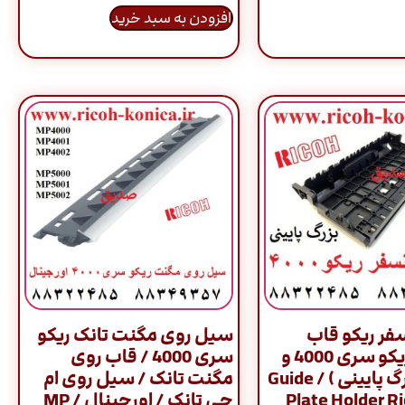
افزودن به سبد خرید
فر ریکو قاب
سیل روی مگنت تانک ریکو
ترانسفر ریکو سری 4000 و
سری 4000 / قاب روی
5000 ( بزرگ پایینی ) / Guide
مگنت تانک / سیل روی ام
Plate Holder R
جی تانک / اورجینال / MP