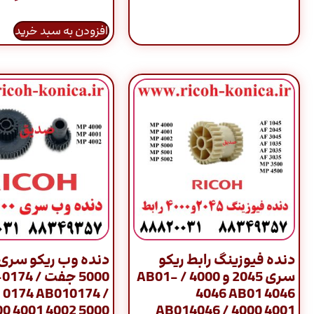
افزودن به سبد خرید
دنده فیوزینگ رابط ریکو
سری 2045 و 4000 / AB01-
5000 جفت /
 0174 AB010174 /
4046 AB01 4046
00 4001 4002 5000
AB014046 / 4000 4001