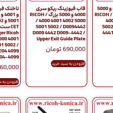
قاب فیوزینگ 4000 و 5000
قاب فیوزینگ ریکو سری
/ RICOH / 4000
4000 و 5000 بزرگ / RICOH
/ 4000 4001 4002 5000
40
5001 5002 / D0094442
5002
ger Ricoh
D009 4442 D009-4442 /
4441
4000 4001
Upper Exit Guide Plate
1 5002 /
690,000
تومان
E04 4099
04-4099
افزودن به سبد خرید
260,000
افزودن به 