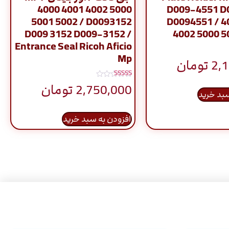
4000 4001 4002 5000
D009-4551 D
5001 5002 / D0093152
D0094551 / 4
D009 3152 D009-3152 /
4002 5000 5
Entrance Seal Ricoh Aficio
Mp
2,
تومان
نمره
2,750,000
تومان
5.00
سبد خرید
از 5
افزودن به سبد خرید