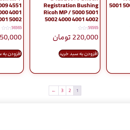
009 4551
Registration Bushing
5001 50
000 4001
Ricoh MP / 5000 5001
001 5002
5002 4000 4001 4002
نمره
نمره
220,000
تومان
150,000
5.00
5.00
از 5
از 5
افزودن به سبد خرید
افزودن به 
←
3
2
1