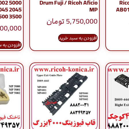
002 5000
Drum Fuji / Ricoh Aficio
Ric
045 2045
MP
AB01
500 3500
5,750,000
تومان
00,000
افزودن به سبد خرید
افزودن به 