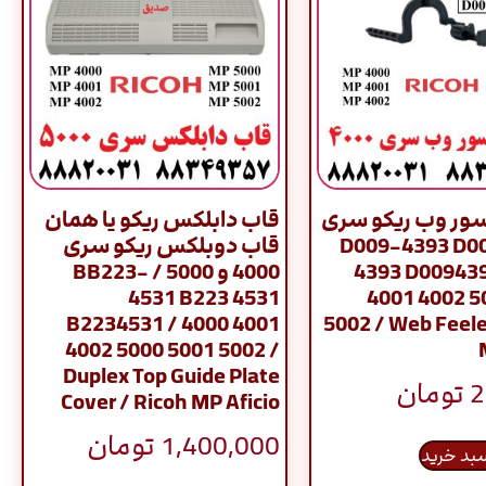
ور وب ریکو سری
قاب دابلکس ریکو یا همان
4000 / D009-4393 D
قاب دوبلکس ریکو سری
4393 D009439
4000 و 5000 / BB223-
4531 B223 4531
4001 4002 5
B2234531 / 4000 4001
5002 / Web Feele
4002 5000 5001 5002 /
Duplex Top Guide Plate
2
تومان
Cover / Ricoh MP Aficio
1,400,000
تومان
سبد خرید