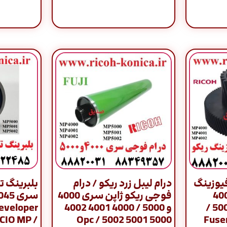
فیوزینگ
درام لیبل زرد ریکو / درام
بلبرینگ ت
 / 4000 4001
فوجی ریکو ژاپن سری 4000
4002 5000 5001 5002 /
و 5000 / 4000 4001 4002
Developer
CIO MP /
5000 5001 5002 / Opc
Fuse