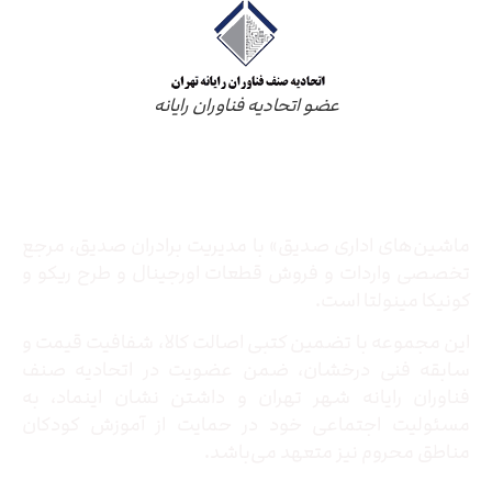
عضو اتحادیه فناوران رایانه
درباره ما
ماشین‌های اداری صدیق» با مدیریت برادران صدیق‌، مرجع
تخصصی واردات و فروش قطعات اورجینال و طرح ریکو و
کونیکا مینولتا است.
این مجموعه با تضمین کتبی اصالت کالا، شفافیت قیمت و
سابقه فنی درخشان، ضمن عضویت در اتحادیه صنف
فناوران رایانه شهر تهران و داشتن نشان اینماد، به
مسئولیت اجتماعی خود در حمایت از آموزش کودکان
مناطق محروم نیز متعهد می‌باشد.