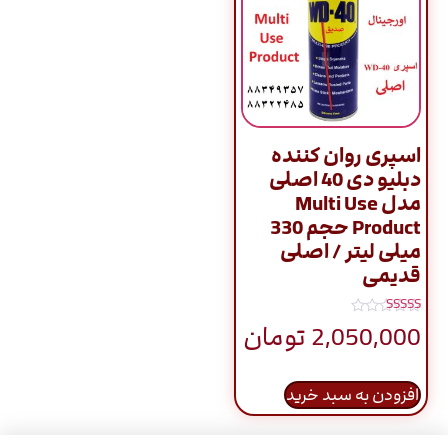
اسپری روان کننده
دبلیو دی 40 اصلی
مدل Multi Use
Product حجم 330
میلی لیتر / اصلی
قدیمی
نمره
2,050,000
تومان
5.00
از 5
افزودن به سبد خرید