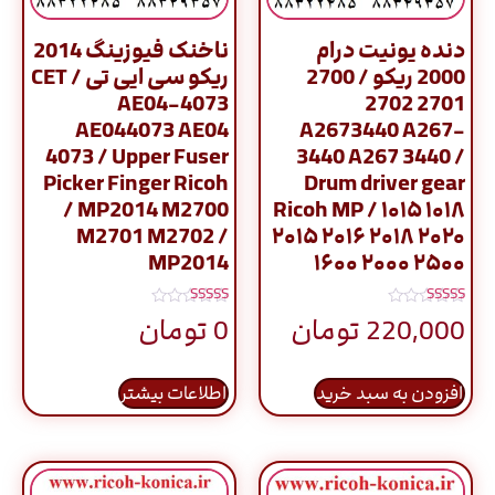
دنده یونیت درام
ناخنک فیوزینگ 2014
2000 ریکو / 2700
ریکو سی ایی تی CET /
AE04-4073
2701 2702
AE044073 AE04
A2673440 A267-
4073 / Upper Fuser
3440 A267 3440 /
Picker Finger Ricoh
Drum driver gear
/ MP2014 M2700
Ricoh MP / ۱۰۱۵ ۱۰۱۸
M2701 M2702 /
۲۰۱۵ ۲۰۱۶ ۲۰۱۸ ۲۰۲۰
MP2014
۱۶۰۰ ۲۰۰۰ ۲۵۰۰
نمره
نمره
220,000
تومان
0
تومان
5.00
5.00
از 5
از 5
افزودن به سبد خرید
اطلاعات بیشتر