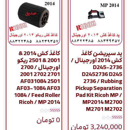
پد سپریشن کاغذ
کاغذ کش 2014 &
کش 2014 اورجینال /
2001 & 2501 ریکو
D245-2736
اورجینال / 2700
2701 2702 2001
D2452736 D245
2501 AF031084
2736 / Rubbing
AF03-1084 AF03
Pickup Separation
1084 / Feed Roller
Pad Kit Ricoh MP /
Ricoh / MP 2014
MP2014 M2700
M2701 M2702
نمره
0
تومان
5.00
نمره
از 5
3,240,000
تومان
5.00