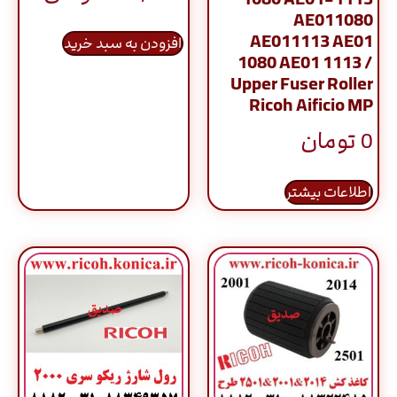
AE011080
AE011113 AE01
افزودن به سبد خرید
1080 AE01 1113 /
Upper Fuser Roller
Ricoh Aificio MP
0
تومان
اطلاعات بیشتر