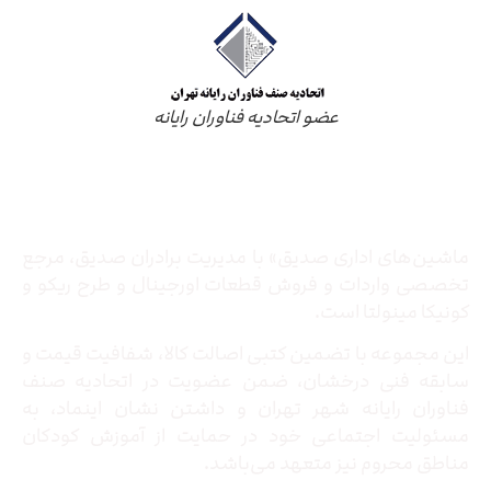
عضو اتحادیه فناوران رایانه
درباره ما
ماشین‌های اداری صدیق» با مدیریت برادران صدیق‌، مرجع
تخصصی واردات و فروش قطعات اورجینال و طرح ریکو و
کونیکا مینولتا است.
این مجموعه با تضمین کتبی اصالت کالا، شفافیت قیمت و
سابقه فنی درخشان، ضمن عضویت در اتحادیه صنف
فناوران رایانه شهر تهران و داشتن نشان اینماد، به
مسئولیت اجتماعی خود در حمایت از آموزش کودکان
مناطق محروم نیز متعهد می‌باشد.