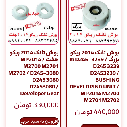
بوش تانک 2014 ریکو
بوش تانک 2014 ریکو
بزرگ / m D245-3239
جفت / MP2014
M2700 M2701
D245 3239
M2702 / D245-3080
D2453239 /
D245 3080
BUSHING
D2453080 /
DEVELOPING UNIT /
Developer Gear
MP2014 M2700
M2701 M2702
330,000
تومان
440,000
تومان
افزودن به سبد خرید