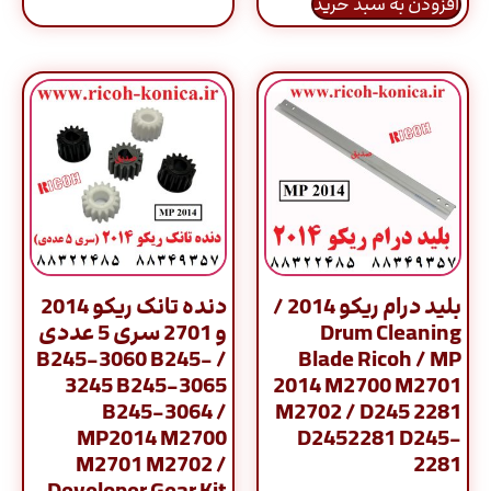
افزودن به سبد خرید
بلید درام ریکو 2014 /
دنده تانک ریکو 2014
Drum Cleaning
و 2701 سری 5 عددی
/ B245-3060 B245-
Blade Ricoh / MP
3245 B245-3065
2014 M2700 M2701
B245-3064 /
M2702 / D245 2281
MP2014 M2700
D2452281 D245-
M2701 M2702 /
2281
Developer Gear Kit