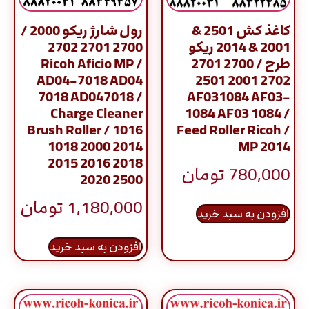
کاغذ کش 2501 &
رول شارژ ریکو 2000 /
2001 & 2014 ریکو
2700 2701 2702
طرح / 2700 2701
Ricoh Aficio MP /
AD04-7018 AD04
2702 2001 2501
7018 AD047018 /
AF031084 AF03-
Charge Cleaner
1084 AF03 1084 /
Brush Roller / 1016
Feed Roller Ricoh /
1018 2000 2014
MP 2014
2015 2016 2018
780,000
تومان
2020 2500
1,180,000
تومان
افزودن به سبد خرید
افزودن به سبد خرید