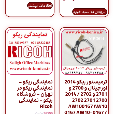
از 5
اطلاعات بیشتر
افزودن به سبد خرید
ترمیستور ریکو 2014
نمایندگی ریکو –
اورجینال و 2700 و
نمایندگی ریکو در
2701 و 2702 / 2014
تهران – فروشگاه
2700 2701 2702
ریکو – نمایندگی
Ricoh
AW100167 AW10
0167 AW10-0167 /