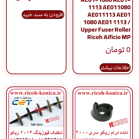
AE01-1080 AE01-
از 5
1113 AE011080
AE011113 AE01
افزودن به سبد خرید
1080 AE01 1113 /
Upper Fuser Roller
Ricoh Aificio MP
0
تومان
اطلاعات بیشتر