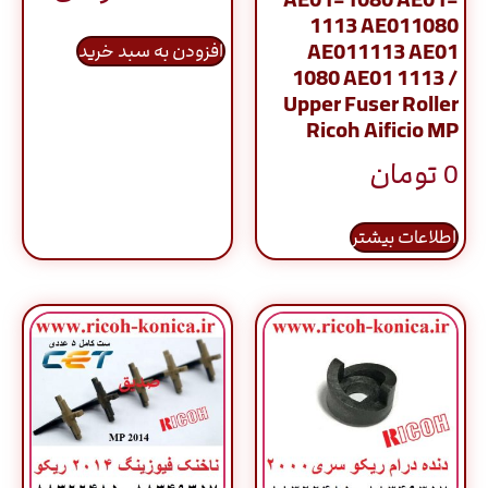
AE01-1080 AE01-
از 5
1113 AE011080
AE011113 AE01
افزودن به سبد خرید
1080 AE01 1113 /
Upper Fuser Roller
Ricoh Aificio MP
0
تومان
اطلاعات بیشتر