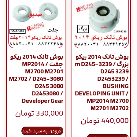
بوش تانک 2014 ریکو
بوش تانک 2014 ریکو
بزرگ / m D245-3239
جفت / MP2014
M2700 M2701
D245 3239
M2702 / D245-3080
D2453239 /
D245 3080
BUSHING
D2453080 /
DEVELOPING UNIT /
Developer Gear
MP2014 M2700
M2701 M2702
330,000
تومان
440,000
تومان
افزودن به سبد خرید