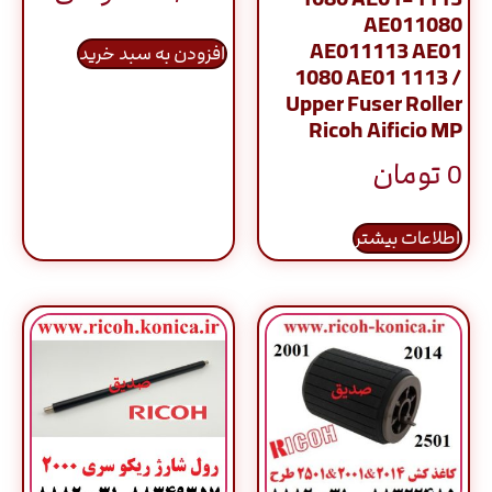
AE011080
AE011113 AE01
افزودن به سبد خرید
1080 AE01 1113 /
Upper Fuser Roller
Ricoh Aificio MP
0
تومان
اطلاعات بیشتر