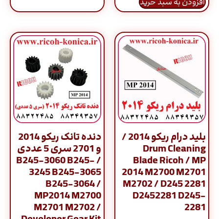
افزودن به سبد خرید
بلید درام ریکو 2014 /
دنده تانک ریکو 2014
Drum Cleaning
و 2701 سری 5 عددی
/ B245-3060 B245-
Blade Ricoh / MP
3245 B245-3065
2014 M2700 M2701
B245-3064 /
M2702 / D245 2281
MP2014 M2700
D2452281 D245-
M2701 M2702 /
2281
Developer Gear Kit