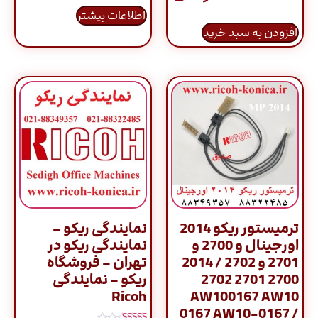
از 5
اطلاعات بیشتر
افزودن به سبد خرید
ترمیستور ریکو 2014
نمایندگی ریکو –
اورجینال و 2700 و
نمایندگی ریکو در
2701 و 2702 / 2014
تهران – فروشگاه
2700 2701 2702
ریکو – نمایندگی
Ricoh
AW100167 AW10
0167 AW10-0167 /