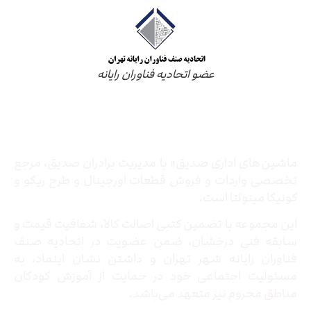
عضو اتحادیه فناوران رایانه
درباره ما
ماشین‌های اداری صدیق» با مدیریت برادران صدیق‌، مرجع
تخصصی واردات و فروش قطعات اورجینال و طرح ریکو و
کونیکا مینولتا است.
این مجموعه با تضمین کتبی اصالت کالا، شفافیت قیمت و
سابقه فنی درخشان، ضمن عضویت در اتحادیه صنف
فناوران رایانه شهر تهران و داشتن نشان اینماد، به
مسئولیت اجتماعی خود در حمایت از آموزش کودکان
مناطق محروم نیز متعهد می‌باشد.