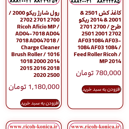
کاغذ کش 2501 &
رول شارژ ریکو 2000 /
2001 & 2014 ریکو
2700 2701 2702
طرح / 2700 2701
Ricoh Aficio MP /
AD04-7018 AD04
2702 2001 2501
7018 AD047018 /
AF031084 AF03-
Charge Cleaner
1084 AF03 1084 /
Brush Roller / 1016
Feed Roller Ricoh /
1018 2000 2014
MP 2014
2015 2016 2018
780,000
تومان
2020 2500
1,180,000
تومان
افزودن به سبد خرید
افزودن به سبد خرید