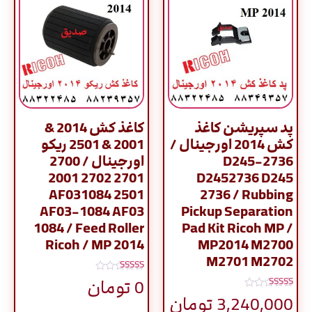
پد سپریشن کاغذ
کاغذ کش 2014 &
کش 2014 اورجینال /
2001 & 2501 ریکو
D245-2736
اورجینال / 2700
2701 2702 2001
D2452736 D245
2501 AF031084
2736 / Rubbing
AF03-1084 AF03
Pickup Separation
1084 / Feed Roller
Pad Kit Ricoh MP /
Ricoh / MP 2014
MP2014 M2700
M2701 M2702
نمره
0
تومان
5.00
نمره
از 5
3,240,000
تومان
5.00