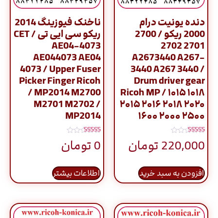
دنده یونیت درام
ناخنک فیوزینگ 2014
2000 ریکو / 2700
ریکو سی ایی تی CET /
AE04-4073
2701 2702
AE044073 AE04
A2673440 A267-
4073 / Upper Fuser
3440 A267 3440 /
Picker Finger Ricoh
Drum driver gear
/ MP2014 M2700
Ricoh MP / ۱۰۱۵ ۱۰۱۸
M2701 M2702 /
۲۰۱۵ ۲۰۱۶ ۲۰۱۸ ۲۰۲۰
MP2014
۱۶۰۰ ۲۰۰۰ ۲۵۰۰
نمره
نمره
220,000
تومان
0
تومان
5.00
5.00
از 5
از 5
افزودن به سبد خرید
اطلاعات بیشتر