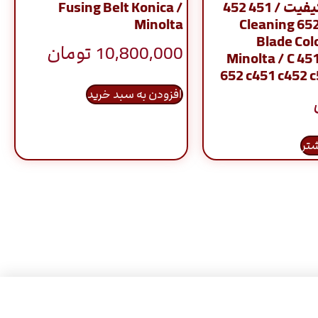
بالاترین کیفیت / 451 452
/ Fusing Belt Konica
Minolta
550 552 652 Cleaning
Blade Col
10,800,000
تومان
Minolta / C 45
652 c451 c452 
افزودن به سبد خرید
شتر