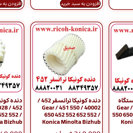
افزودن به سبد خرید
افزودن به 
ستگاه
دنده کونیکا ترانسفر 452 /
دنده کونی
40002 / Gear / 451 550
452 / 40027 / 
652 552 /
650 452 552 652 552 /
550 650
a Bizhub
Konica Minolta Bizhub
Koni