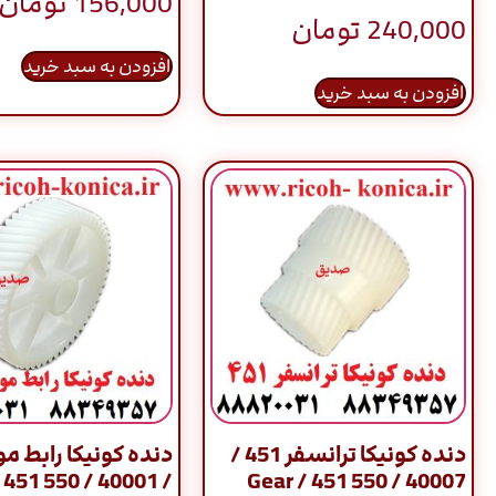
156,000
تومان
240,000
تومان
افزودن به سبد خرید
افزودن به سبد خرید
دنده کونیکا ترانسفر 451 /
Gear / 451 550
40007 / Gear / 451 550