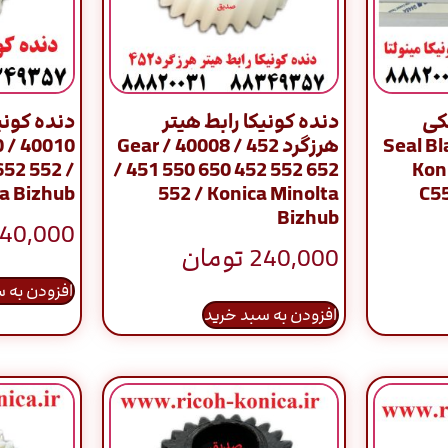
45 مشکی
دنده کونیکا رابط هیتر
ینولتا / Seal Black
هرزگرد 452 / 40008 / Gear
0
652 552 /
/ 451 550 650 452 552 652
Kon
a Bizhub
552 / Konica Minolta
C5
Bizhub
40,000
240,000
تومان
افزودن به 
افزودن به سبد خرید