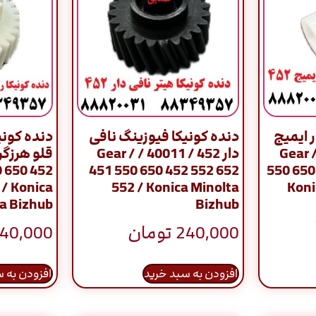
ر ایمیج
دنده کونیکا فیوزینگ نافی
دنده کونی
452 / 40025 /
دار 452 / 40011 / Gear /
0 650 452
451 550 650 452 552 652
550 650
 / Konica
552 / Konica Minolta
Koni
a Bizhub
Bizhub
240,000
تومان
40,000
افزودن به سبد خرید
افزودن به 