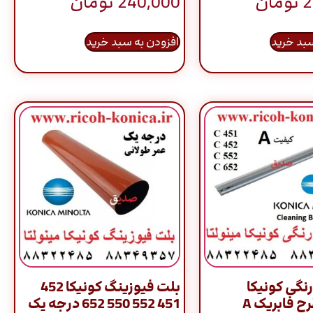
2
تومان
240,000
تومان
سبد خرید
افزودن به سبد خرید
رنگی کونیکا
بلت فیوزینگ کونیکا 452
مینولتا طرح فابریک A
451 552 550 652 درجه یک