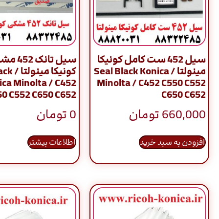
سیل 452 ست کامل کونیکا
سیل تانک 2
مینولتا / Seal Black Konica
کونیکا م
ica Minolta / C452
Minolta / C452 C550 C552
50 C552 C650 C652
C650 C652
660,000
تومان
0
تومان
افزودن به سبد خرید
اطلاعات بیشتر