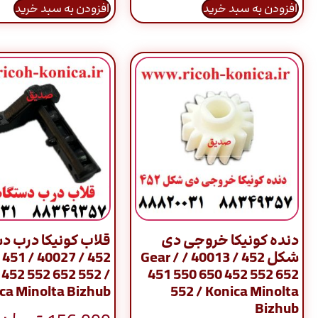
افزودن به سبد خرید
افزودن به سبد خرید
دنده کونیکا خروجی دی
قلاب کونیکا درب د
شکل 452 / 40013 / Gear /
Gear / 451
 452 552 652 552 /
451 550 650 452 552 652
ca Minolta Bizhub
552 / Konica Minolta
Bizhub