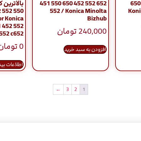
451 550 650 452 552 652
650
552 / Konica Minolta
Koni
or Konica
Bizhub
1 452 552
240,000
تومان
c552 c652
0
تومان
افزودن به سبد خرید
اطلاعات بی
←
3
2
1