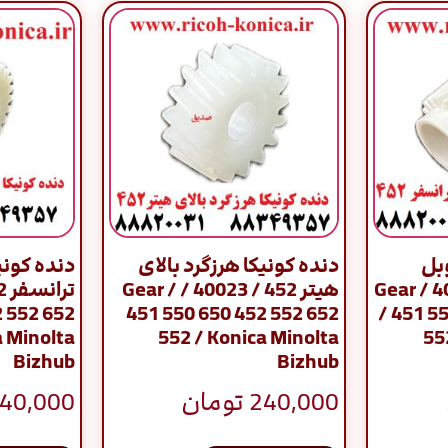
وبل
دنده کونیکا هرزگرد بالای
دنده کونی
ترانسفر 452 / 40018 / Gear
هیتر 452 / 40023 / Gear /
2 552 652
451 550 650 452 552 652
/ 451 5
a Minolta
552 / Konica Minolta
55
Bizhub
Bizhub
240,000
تومان
40,000