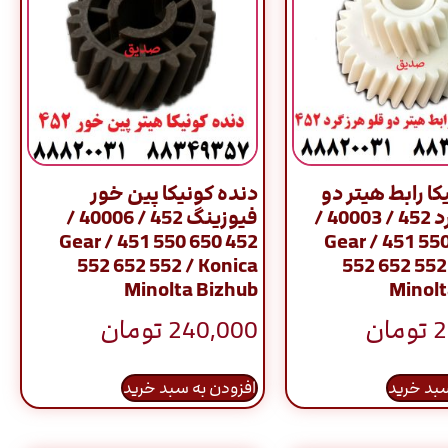
کا رابط هیتر دو
دنده کونیکا پین خور
قلو هرزگرد 452 / 40003 /
فیوزینگ 452 / 40006 /
Gear / 451 550 650 452
Gear / 451 55
552 652 552 / Konica
552 652 552
Minolta Bizhub
Minolt
2
تومان
240,000
تومان
سبد خرید
افزودن به سبد خرید