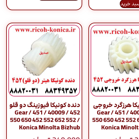
سبد خرید
کا هرزگرد خروجی
دنده کونیکا فیوزینگ دو قلو
452 / 40009 / Gear / 451
452 / 40028 / Gear / 451
550 650 452 552 652 552 /
550 650 452 552 
Konica Minolta Bizhub
Konica Minolt