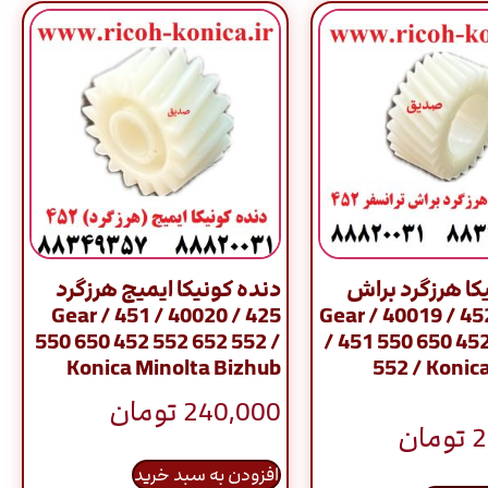
کا هرزگرد براش
دنده کونیکا ایمیج هرزگرد
ترانسفر 452 / 40019 / Gear
425 / 40020 / Gear / 451
550 650 452 552 652 552 /
/ 451 550 650 45
Konica Minolta Bizhub
552 / Konic
240,000
تومان
2
تومان
افزودن به سبد خرید