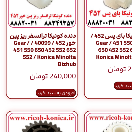
دنده کونیکا بای پس 452 /
دنده کونیکا ترانسفر ریز پین
40010 / Gear / 451 55
خور 452 / 40099 / Gear /
451 550 650 452 552 652
650 452 552 
552 / Konica Minolta
Konica Minolt
Bizhub
2
تومان
240,000
تومان
سبد خرید
افزودن به سبد خرید