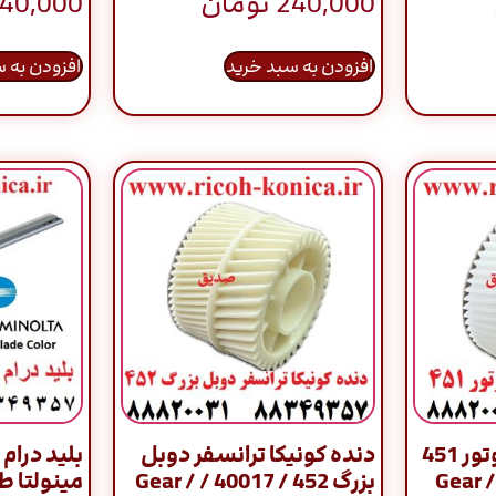
240,000
تومان
40,000
افزودن به سبد خرید
افزودن به 
دنده کونیکا رابط موتور 451
دنده کونیکا ترانسفر دوبل
بلید درام 
/ 40001 / 
بزرگ 452 / 40017 / Gear /