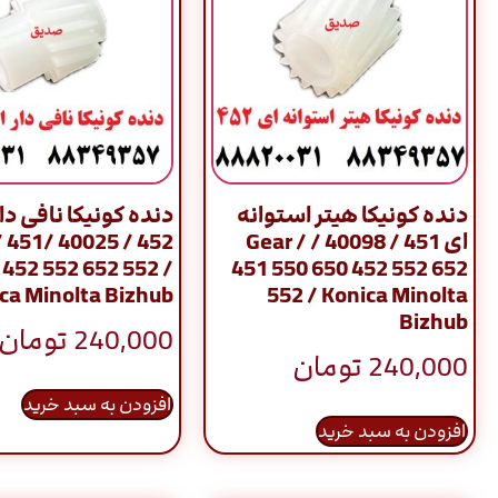
دنده کونیکا هیتر استوانه
دنده کونیکا نافی دا
ای 451 / 40098 / Gear /
Gear / 451
 452 552 652 552 /
451 550 650 452 552 652
ca Minolta Bizhub
552 / Konica Minolta
Bizhub
240,000
تومان
240,000
تومان
افزودن به سبد خرید
افزودن به سبد خرید