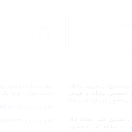
راهنمای خرید
ارسال به
محصولاات
کشور
 ما
تماس با ما
ری صدیق» با مدیریت برادران
تهران – خیابان ایرانشهر جن
ع تخصصی واردات و فروش
مسجد جلیلی – کوچه جلیلی –
 و طرح ریکو و کونیکا مینولتا
تلفن پشتیبانی : 31 200 888 021
ا تضمین کتبی اصالت کالا،
تلفن پشتیبانی : 57 93 34 88 021
ت و سابقه فنی درخشان،