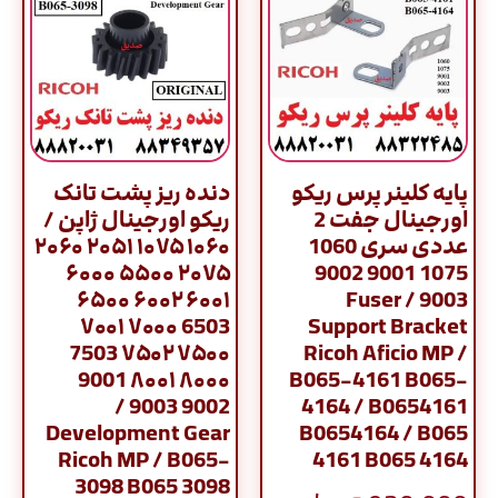
پایه کلینر پرس ریکو
دنده ریز پشت تانک
اورجینال جفت 2
ریکو اورجینال ژاپن /
عددی سری 1060
۱۰۶۰ ۱۰۷۵ ۲۰۵۱ ۲۰۶۰
۲۰۷۵ ۵۵۰۰ ۶۰۰۰
1075 9001 9002
۶۰۰۱ ۶۰۰۲ ۶۵۰۰
9003 / Fuser
6503 ۷۰۰۰ ۷۰۰۱
Support Bracket
۷۵۰۰ ۷۵۰۲ 7503
Ricoh Aficio MP /
۸۰۰۰ ۸۰۰۱ 9001
B065-4161 B065-
9002 9003 /
4164 / B0654161
Development Gear
B0654164 / B065
Ricoh MP / B065-
4161 B065 4164
3098 B065 3098