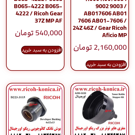
B065-4222 B065-
9002 9003 /
4222 / Ricoh Gear
AB017606 AB01
37Z MP AF
7606 AB01-7606 /
24Z 46Z / Gear Ricoh
540,000
تومان
Aficio MP
2,160,000
تومان
افزودن به سبد خرید
افزودن به سبد خرید