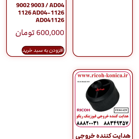
9002 9003 / AD04
1126 AD04-1126
AD041126
600,000
تومان
افزودن به سبد خرید
هدایت کننده خروجی