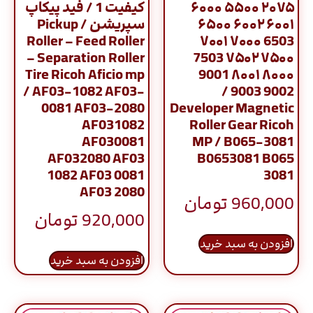
۲۰۷۵ ۵۵۰۰ ۶۰۰۰
کیفیت 1 / فید پیکاپ
۶۰۰۱ ۶۰۰۲ ۶۵۰۰
سپریشن / Pickup
Roller – Feed Roller
6503 ۷۰۰۰ ۷۰۰۱
– Separation Roller
۷۵۰۰ ۷۵۰۲ 7503
Tire Ricoh Aficio mp
۸۰۰۰ ۸۰۰۱ 9001
/ AF03-1082 AF03-
9002 9003 /
0081 AF03-2080
Developer Magnetic
AF031082
Roller Gear Ricoh
AF030081
MP / B065-3081
AF032080 AF03
B0653081 B065
1082 AF03 0081
3081
AF03 2080
960,000
تومان
920,000
تومان
افزودن به سبد خرید
افزودن به سبد خرید