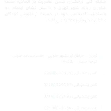
سابقه فنی درخشان، ضمن عضویت در اتحادیه صنف
فناوران رایانه شهر تهران و داشتن نشان اینماد، به
مسئولیت اجتماعی خود در حمایت از آموزش کودکان
مناطق محروم نیز متعهد می‌باشد.
تماس با ما
تهران – خیابان ایرانشهر جنوبی – جنب مسجد جلیلی –
کوچه جلیلی – پلاک ۴
تلفن پشتیبانی : 31 200 888 021
تلفن پشتیبانی : 57 93 34 88 021
تلفن پشتیبانی : 85 24 32 88 021
تلفن پشتیبانی : 764 40 888 021