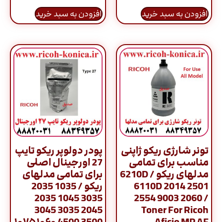
افزودن به سبد خرید
افزودن به سبد خرید
تونر شارژی ریکو ژاپنی
پودر دولوپر ریکو تایپ
مناسب برای تمامی
27 اورجینال اصلی
مدلهای ریکو / 6210D
برای تمامی مدلهای
6110D 2014 2501
ریکو / 1035 2035
3035 1045 2035
2554 9003 2060 /
2045 3035 3045
Toner For Ricoh
3500 4500 ۱۰۶۰ ۱۰۷۵
Aficio MP AF