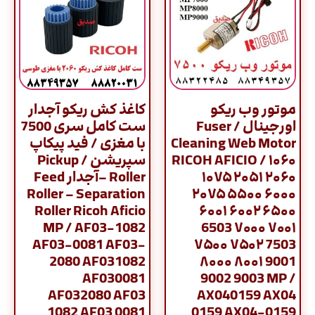
موتور وب ریکو
کاغذ کش ریکو آجدار
اورجینال / Fuser
ست کامل سری 7500
Cleaning Web Motor
با مغزی / فید پیکاپ
RICOH AFICIO / ۱۰۶۰
سپریشن / Pickup
۱۰۷۵ ۲۰۵۱ ۲۰۶۰
Roller –آجدار Feed
Roller – Separation
۲۰۷۵ ۵۵۰۰ ۶۰۰۰
Roller Ricoh Aficio
۶۰۰۱ ۶۰۰۲ ۶۵۰۰
MP / AF03-1082
6503 ۷۰۰۰ ۷۰۰۱
AF03-0081 AF03-
۷۵۰۰ ۷۵۰۲ 7503
2080 AF031082
۸۰۰۰ ۸۰۰۱ 9001
AF030081
9002 9003 MP /
AF032080 AF03
AX040159 AX04
1082 AF03 0081
0159 AX04-0159