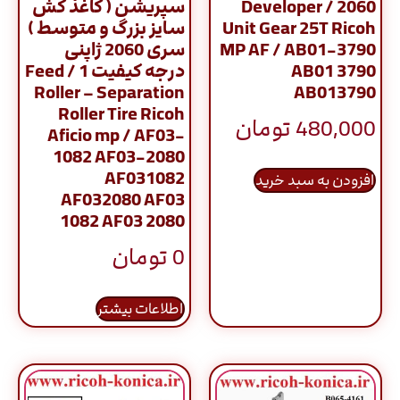
2060 / Developer
سپریشن ( کاغذ کش
Unit Gear 25T Ricoh
سایز بزرگ و متوسط )
MP AF / AB01-3790
سری 2060 ژاپنی
AB01 3790
درجه کیفیت 1 / Feed
Roller – Separation
AB013790
Roller Tire Ricoh
480,000
تومان
Aficio mp / AF03-
1082 AF03-2080
AF031082
افزودن به سبد خرید
AF032080 AF03
1082 AF03 2080
0
تومان
اطلاعات بیشتر