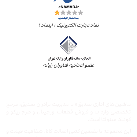
نماد تجارت الکترونیک ( اینماد )
عضو اتحادیه فناوران رایانه
درباره ما
ماشین‌های اداری صدیق» با مدیریت برادران صدیق‌، مرجع
تخصصی واردات و فروش قطعات اورجینال و طرح ریکو و
کونیکا مینولتا است.
این مجموعه با تضمین کتبی اصالت کالا، شفافیت قیمت و