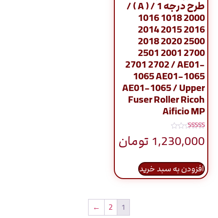
طرح درجه 1 / ( A ) /
1016 1018 2000
2014 2015 2016
2018 2020 2500
2501 2001 2700
2701 2702 / AE01-
1065 AE01-1065
AE01-1065 / Upper
Fuser Roller Ricoh
Aificio MP
نمره
1,230,000
تومان
5.00
از 5
افزودن به سبد خرید
←
2
1