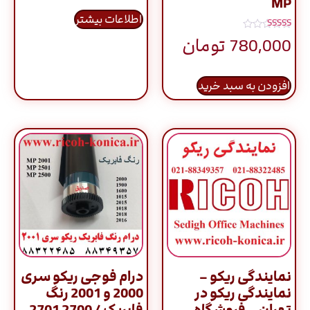
MP
اطلاعات بیشتر
نمره
780,000
تومان
5.00
از 5
افزودن به سبد خرید
نمایندگی ریکو –
درام فوجی ریکو سری
نمایندگی ریکو در
2000 و 2001 رنگ
تهران – فروشگاه
فابریک / 2700 2701