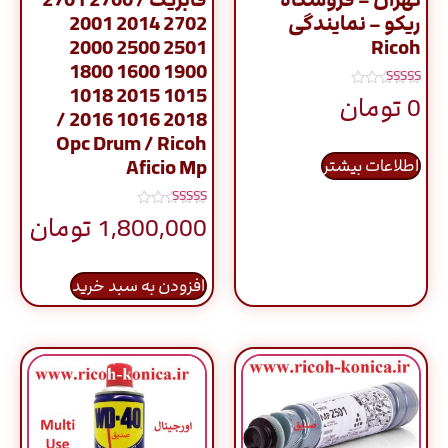
ریکو – نمایندگی
2702 2014 2001
2501 2500 2000
Ricoh
1900 1600 1800
1015 2015 1018
نمره
0
تومان
5.00
2018 1016 2016 /
از 5
Opc Drum / Ricoh
Aficio Mp
اطلاعات بیشتر
نمره
1,800,000
تومان
5.00
از 5
افزودن به سبد خرید