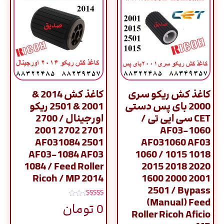
کاغذ کش ریکو سری
کاغذ کش 2014 &
2000 بای پس دستی
2001 & 2501 ریکو
CET سی ایی تی /
اورجینال / 2700
2701 2702 2001
AF03-1060
2501 AF031084
AF031060 AF03
AF03-1084 AF03
1060 / 1015 1018
1084 / Feed Roller
2015 2018 2020
Ricoh / MP 2014
1600 2000 2001
2501 / Bypass
(Manual) Feed
نمره
0
تومان
5.00
Roller Ricoh Aficio
از 5