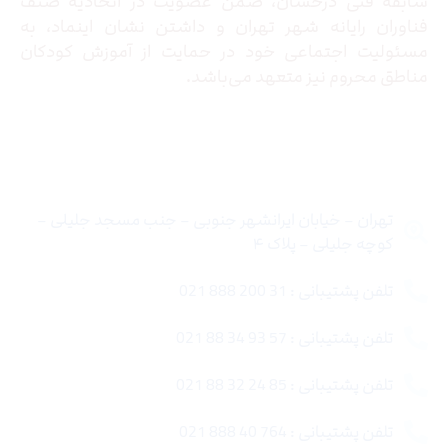
سابقه فنی درخشان، ضمن عضویت در اتحادیه صنف
فناوران رایانه شهر تهران و داشتن نشان اینماد، به
مسئولیت اجتماعی خود در حمایت از آموزش کودکان
مناطق محروم نیز متعهد می‌باشد.
تماس با ما
تهران – خیابان ایرانشهر جنوبی – جنب مسجد جلیلی –
کوچه جلیلی – پلاک ۴
تلفن پشتیبانی : 31 200 888 021
تلفن پشتیبانی : 57 93 34 88 021
تلفن پشتیبانی : 85 24 32 88 021
تلفن پشتیبانی : 764 40 888 021