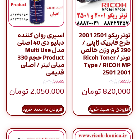
تونر ریکو 2501 2001
اسپری روان کننده
طرح فابریک ژاپنی /
دبلیو دی 40 اصلی
290 گرم وزن خالص
مدل Multi Use
تونر / Ricoh Toner
Product حجم 330
Type / RICOH MP
میلی لیتر / اصلی
2501 2001
قدیمی
نمره
نمره
820,000
تومان
2,050,000
تومان
5.00
5.00
از 5
از 5
افزودن به سبد خرید
افزودن به سبد خرید