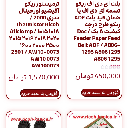
بلت ای دی اف ریکو
ترمیستور ریکو
تسمه ای دی اف یا
آفیشیو اورجینال
همان فید بلت ADF
سری 2000 /
ریکو طرح درجه
Thermistor Ricoh
کیفیت A یک / Doc
Aficio mp / ۱۰۱۵ ۱۰۱۸
۲۰۱۵ ۲۰۱۶ ۲۰۱۸ ۲۰۲۰
Feeder Paper Feed
۱۶۰۰ ۲۰۰۰ ۲۵۰۰
Belt ADF / A806-
2501 / AW10-0073
1295 A8061295
AW10 0073
A806 1295
AW100073
نمره
450,000
تومان
1,570,000
تومان
5.00
از 5
افزودن به سبد خرید
افزودن به سبد خرید