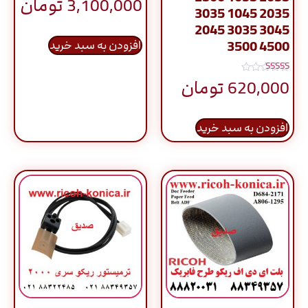
3,100,000
تومان
5.00
3035 1045 2035
از 5
2045 3035 3045
3500 4500
افزودن به سبد خرید
نمره
620,000
تومان
5.00
از 5
افزودن به سبد خرید