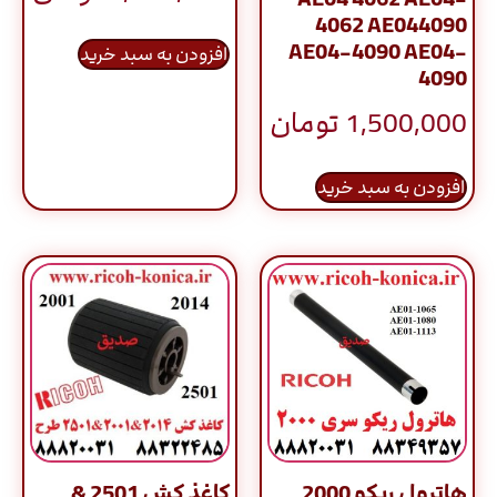
4062 AE044090
AE04-4090 AE04-
افزودن به سبد خرید
4090
1,500,000
تومان
افزودن به سبد خرید
هاترول ریکو 2000
کاغذ کش 2501 &