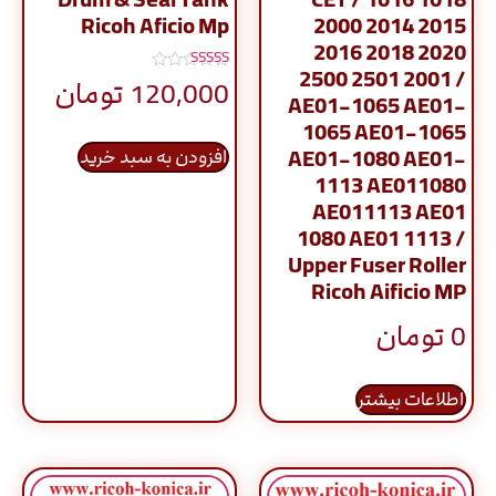
Ricoh Aficio Mp
2000 2014 2015
2016 2018 2020
2500 2501 2001 /
نمره
120,000
تومان
5.00
AE01-1065 AE01-
از 5
1065 AE01-1065
AE01-1080 AE01-
افزودن به سبد خرید
1113 AE011080
AE011113 AE01
1080 AE01 1113 /
Upper Fuser Roller
Ricoh Aificio MP
0
تومان
اطلاعات بیشتر