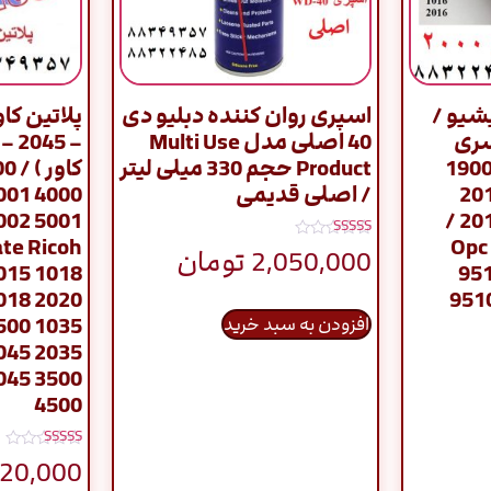
شیو /
اسپری روان کننده دبلیو دی
سری
40 اصلی مدل Multi Use
2000 / 2014 2000 19
Product حجم 330 میلی لیتر
1600 1800 10
/ اصلی قدیمی
1018 2018 1016 2016 /
ate Ricoh
Opc 
نمره
2,050,000
تومان
5.00
1015 1018
95
از 5
018 2020
9510
500 1035
افزودن به سبد خرید
045 2035
045 3500
4500
نمره
20,000
5.00
از 5