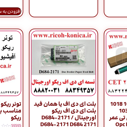
افزودن به 
درام ریکو 2000 1015 1018
بلت ای دی اف یا همان فید
تونر ریکو 
1016 1022 10
بلت ای دی اف ریکو
مناسب بر
 ایی تی عمر
اورجینال / D684-2171
ریکو
Opc Dru
D684-2171 D684 2171