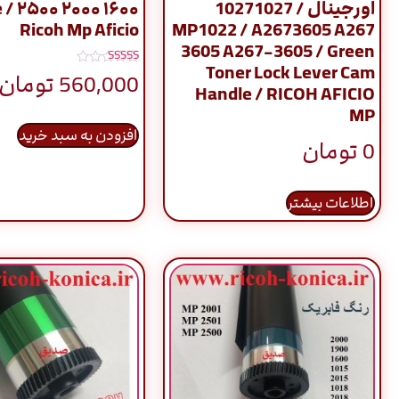
اورجینال / 10271027
le
Ricoh Mp Aficio
MP1022 / A2673605 A267
3605 A267-3605 / Green
Toner Lock Lever Cam
نمره
560,000
تومان
5.00
Handle / RICOH AFICIO
از 5
MP
افزودن به سبد خرید
0
تومان
اطلاعات بیشتر