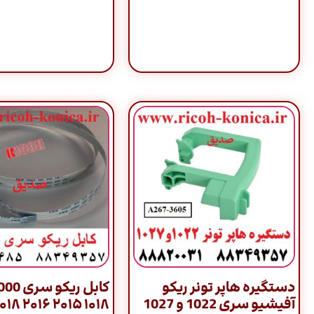
دستگیره هاپر تونر ریکو
آفیشیو سری 1022 و 1027