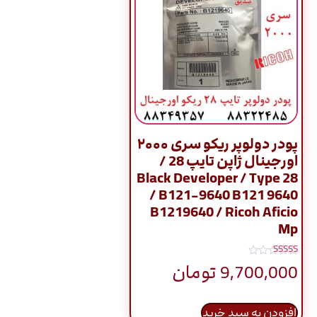
پودر دولوپر ریکو سری ۲۰۰۰
اورجینال ژاپن تایپ 28 /
Black Developer / Type 28
/ B121-9640 B121 9640
B1219640 / Ricoh Aficio
Mp
نمره
9,700,000
تومان
5.00
از 5
افزودن به سبد خرید