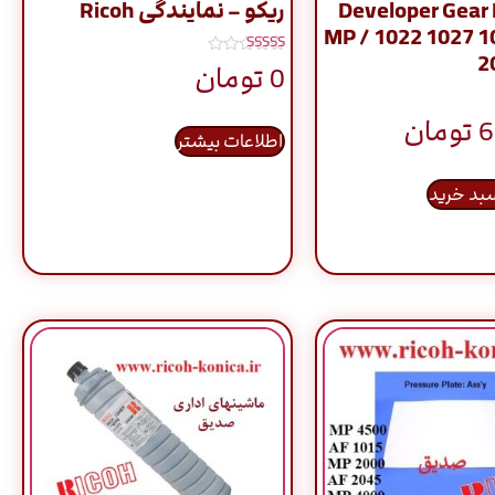
Developer Gear 
ریکو – نمایندگی Ricoh
MP / 1022 1027 1
2
نمره
0
تومان
5.00
از 5
6
تومان
اطلاعات بیشتر
سبد خرید