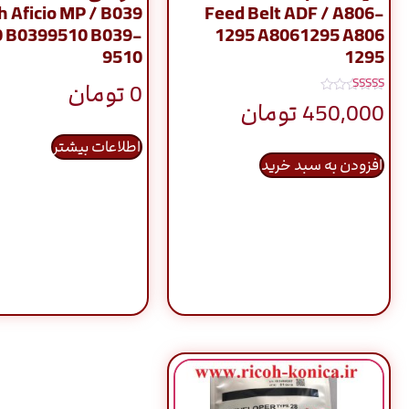
h Aficio MP / B039
Feed Belt ADF / A806-
0 B0399510 B039-
1295 A8061295 A806
9510
1295
0
تومان
نمره
450,000
تومان
5.00
از 5
اطلاعات بیشتر
افزودن به سبد خرید