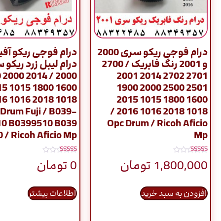
درام فوجی ریکو سری 2000
درام فوجی ریکو آفی
و 2001 رنگ فابریک / 2700
درام لیبل زرد ریکو 
00
2701 2702 2014 2001
15 2015
2501 2500 2000 1900
1600 1800 1015 2015
Drum Fuji / B039-
1018 2018 1016 2016 /
10 B0399510 B039
Opc Drum / Ricoh Aficio
 / Ricoh Aficio Mp
Mp
نمره
نمره
1,800,000
تومان
0
تومان
5.00
5.00
از 5
از 5
افزودن به سبد خرید
اطلاعات بیشتر