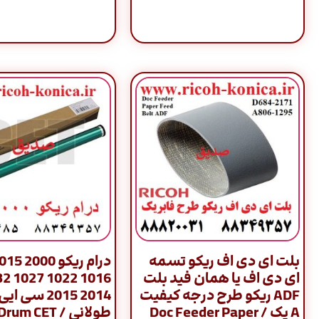
بلت ای دی اف ریکو تسمه
ای دی اف یا همان فید بلت
27 1032
ADF ریکو طرح درجه کیفیت
2014 2015 سی
A یک / Doc Feeder Paper
طولانی / m CET