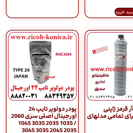
سبد خرید
آر قرمز ژاپنی
پودر دولوپر تایپ 24
ای تمامی مدلهای
اورجینال اصلی سری 2060
/ 1035 2035 3035 1045
2035 2045 3035 3045