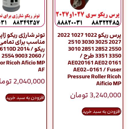
پرس ریکو 1022 1027 2022
تونر شارژی ریکو ژاپ
2027 3025 3030 2510
مناسب برای تمامی
2550 2852 2851 3010
ریکو / 10D 2014
3350 3351 طرح /
 2554 9003 2060 /
or Ricoh Aficio MP
AE020161 AE02 0161
AF
AE02-0161 / Fuser
Pressure Roller Ricoh
2,040,000
توما
Aificio MP
3,240,000
تومان
افزودن به سبد خرید
افزودن به سبد خرید