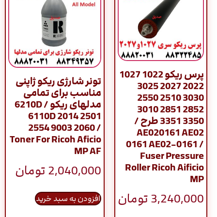
پرس ریکو 1022 1027
تونر شارژی ریکو ژاپنی
2022 2027 3025
مناسب برای تمامی
3030 2510 2550
مدلهای ریکو / 6210D
2852 2851 3010
6110D 2014 2501
3350 3351 طرح /
2554 9003 2060 /
AE020161 AE02
Toner For Ricoh Aficio
0161 AE02-0161 /
MP AF
Fuser Pressure
Roller Ricoh Aificio
2,040,000
تومان
MP
3,240,000
تومان
افزودن به سبد خرید