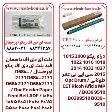
درام ریکو 2000 1015
بلت ای دی اف یا همان
1018 1016 1022
فید بلت ای دی اف ریکو
1027 1032 2014
اورجینال / D684-
2015 سی ایی تی عمر
2171 D684-2171
طولانی / Opc Drum
D684 2171 D6842171
CET Ricoh Aficio MP
/ Doc Feeder Paper
/ B039 9510
Feed Belt ADF / ۱۰۶۰
B0399510 B039-
۱۰۷۵ ۲۰۵۱ ۲۰۶۰ ۲۰۷۵
9510
۵۵۰۰ ۶۰۰۰ ۶۰۰۱ ۶۰۰۲