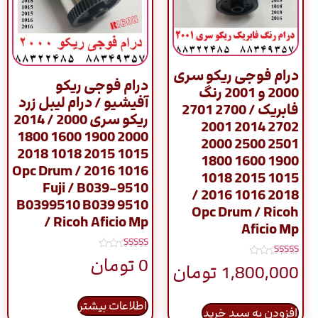
درام فوجی ریکو سری
درام فوجی ریکو
2000 و 2001 رنگ
آفیشیو / درام لیبل زرد
فابریک / 2700 2701
ریکو سری 2000 / 2014
2702 2014 2001
2000 1900 1600 1800
2501 2500 2000
1015 2015 1018 2018
1900 1600 1800
1016 2016 / Opc Drum
1015 2015 1018
Fuji / B039-9510
2018 1016 2016 /
B0399510 B039 9510
Opc Drum / Ricoh
/ Ricoh Aficio Mp
Aficio Mp
نمره
0
تومان
نمره
5.00
1,800,000
تومان
5.00
از 5
از 5
اطلاعات بیشتر
افزودن به سبد خرید