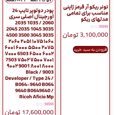
تونر ریکو آر قرمز ژاپنی
پودر دولوپر تایپ 24
مناسب برای تمامی
اورجینال اصلی سری
مدلهای ریکو
2060 / 1035 2035
3035 1045 2035 2045
نمره
3,100,000
تومان
3035 3045 3500 4500
4.83
از 5
۱۰۶۰ ۱۰۷۵ ۲۰۵۱ ۲۰۶۰
۲۰۷۵ ۵۵۰۰ ۶۰۰۰ ۶۰۰۱
افزودن به سبد خرید
۶۰۰۲ ۶۵۰۰ 6503 ۷۰۰۰
۷۰۰۱ ۷۵۰۰ ۷۵۰۲ 7503
۸۰۰۰ ۸۰۰۱ 9001 ۹۰۰۲
9003 / Black
Developer / Type 24 /
B064-9640 B064
9640 B0649640 /
Ricoh Aficio Mp
نمره
17,600,000
تومان
5.00