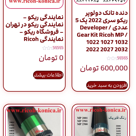
دنده تانک دولوپر
نمایندگی ریکو –
ریکو سری 2022 پک 5
نمایندگی ریکو در تهران
عددی / Developer
– فروشگاه ریکو –
Gear Kit Ricoh MP /
نمایندگی Ricoh
1022 1027 1032
2022 2027 2032
نمره
0
تومان
5.00
از 5
نمره
600,000
تومان
5.00
از 5
اطلاعات بیشتر
افزودن به سبد خرید