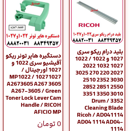
بلید درام ریکو سری
دستگیره هاپر تونر ریکو
1027 و 1022 / 1022
آفیشیو سری 1022 و
1027 1032 2022
1027 اورجینال /
2027 220 270 3025
10271027 MP1022 /
3030 2352 2510
A2673605 A267 3605
2550 2851 2852
A267-3605 / Green
3010 3350 3351
Toner Lock Lever Cam
3352 / Drum
Handle / RICOH
Cleaning Blade
AFICIO MP
Ricoh / AD041114
AD04 1114 AD04-
0
تومان
1114