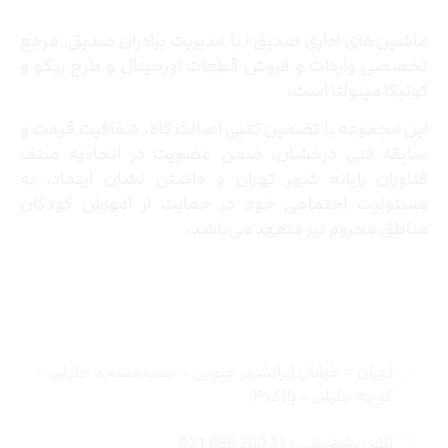
ماشین‌های اداری صدیق» با مدیریت برادران صدیق‌، مرجع
تخصصی واردات و فروش قطعات اورجینال و طرح ریکو و
کونیکا مینولتا است.
این مجموعه با تضمین کتبی اصالت کالا، شفافیت قیمت و
سابقه فنی درخشان، ضمن عضویت در اتحادیه صنف
فناوران رایانه شهر تهران و داشتن نشان اینماد، به
مسئولیت اجتماعی خود در حمایت از آموزش کودکان
مناطق محروم نیز متعهد می‌باشد.
تماس با ما
تهران – خیابان ایرانشهر جنوبی – جنب مسجد جلیلی –
کوچه جلیلی – پلاک ۴
تلفن پشتیبانی : 31 200 888 021