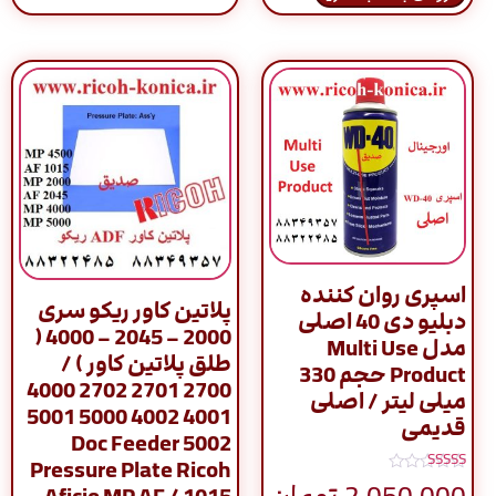
اسپری روان کننده
پلاتین کاور ریکو سری
دبلیو دی 40 اصلی
2000 – 2045 – 4000 (
مدل Multi Use
طلق پلاتین کاور ) /
Product حجم 330
2700 2701 2702 4000
میلی لیتر / اصلی
4001 4002 5000 5001
قدیمی
5002 Doc Feeder
Pressure Plate Ricoh
نمره