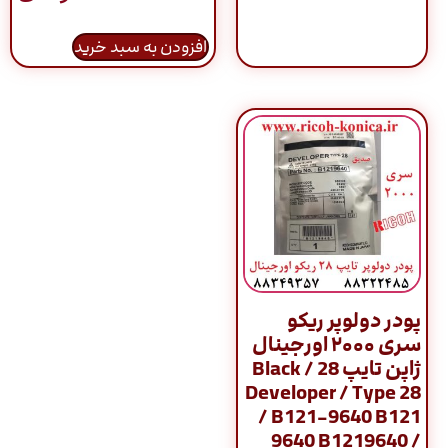
از 5
افزودن به سبد خرید
پودر دولوپر ریکو
سری ۲۰۰۰ اورجینال
ژاپن تایپ 28 / Black
Developer / Type 28
/ B121-9640 B121
9640 B1219640 /