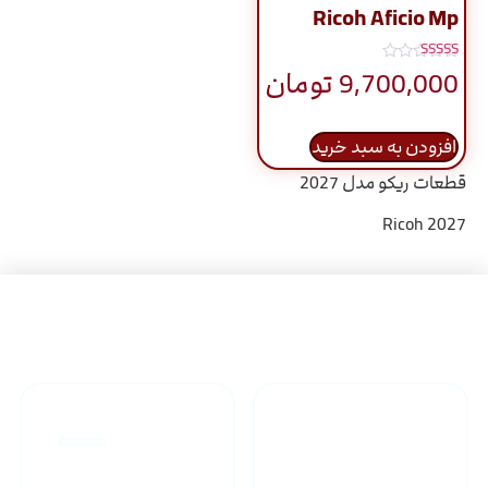
Ricoh Aficio Mp
نمره
9,700,000
تومان
5.00
از 5
افزودن به سبد خرید
قطعات ریکو مدل 2027
Ricoh 2027