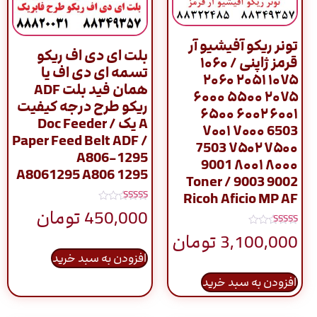
تونر ریکو آفیشیو آر
بلت ای دی اف ریکو
قرمز ژاپنی / ۱۰۶۰
تسمه ای دی اف یا
۱۰۷۵ ۲۰۵۱ ۲۰۶۰
همان فید بلت ADF
۲۰۷۵ ۵۵۰۰ ۶۰۰۰
ریکو طرح درجه کیفیت
۶۰۰۱ ۶۰۰۲ ۶۵۰۰
A یک / Doc Feeder
6503 ۷۰۰۰ ۷۰۰۱
Paper Feed Belt ADF /
۷۵۰۰ ۷۵۰۲ 7503
A806-1295
۸۰۰۰ ۸۰۰۱ 9001
A8061295 A806 1295
9002 9003 / Toner
Ricoh Aficio MP AF
نمره
450,000
تومان
5.00
از 5
نمره
3,100,000
تومان
5.00
از 5
افزودن به سبد خرید
افزودن به سبد خرید