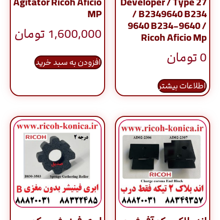
Agitator Ricoh Aficio
Developer / Type 27
MP
/ B2349640 B234
9640 B234-9640 /
1,600,000
تومان
Ricoh Aficio Mp
0
تومان
افزودن به سبد خرید
اطلاعات بیشتر