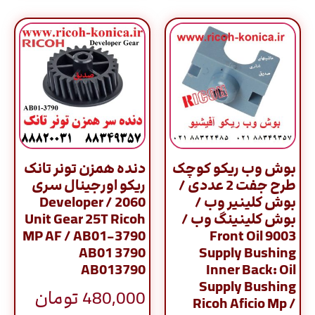
بوش وب ریکو کوچک
دنده همزن تونر تانک
طرح جفت 2 عددی /
ریکو اورجینال سری
بوش کلینیر وب /
2060 / Developer
بوش کلینینگ وب /
Unit Gear 25T Ricoh
MP AF / AB01-3790
9003 Front Oil
AB01 3790
Supply Bushing
AB013790
Inner Back: Oil
Supply Bushing
480,000
تومان
Ricoh Aficio Mp /