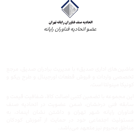
عضو اتحادیه فناوران رایانه
درباره ما
ماشین‌های اداری صدیق» با مدیریت برادران صدیق‌، مرجع
تخصصی واردات و فروش قطعات اورجینال و طرح ریکو و
کونیکا مینولتا است.
این مجموعه با تضمین کتبی اصالت کالا، شفافیت قیمت و
سابقه فنی درخشان، ضمن عضویت در اتحادیه صنف
فناوران رایانه شهر تهران و داشتن نشان اینماد، به
مسئولیت اجتماعی خود در حمایت از آموزش کودکان
مناطق محروم نیز متعهد می‌باشد.