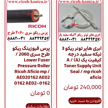
ابری هاپر تونر ریکو 3
پرس فیوزینگ ریکو
تیکه سفید درجه
طرح سری 2060 /
کیفیت یک (َA) A /
Lower Fuser
Pressure Roller
Toner Supply Unit
Ricoh Aficio mp /
Seal / mp ricoh
AE020162 AE02
aficio
0162 AE02-0162
240,000
تومان
0
تومان
افزودن به سبد خرید
اطلاعات بیشتر