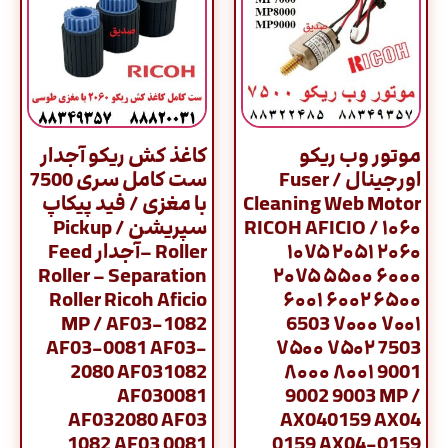
موتور وب ریکو
کاغذ کش ریکو آجدار
اورجینال / Fuser
ست کامل سری 7500
Cleaning Web Motor
با مغزی / فید پیکاپ
RICOH AFICIO / ۱۰۶۰
سپریشن / Pickup
۱۰۷۵ ۲۰۵۱ ۲۰۶۰
Roller –آجدار Feed
Roller – Separation
۲۰۷۵ ۵۵۰۰ ۶۰۰۰
Roller Ricoh Aficio
۶۰۰۱ ۶۰۰۲ ۶۵۰۰
MP / AF03-1082
6503 ۷۰۰۰ ۷۰۰۱
AF03-0081 AF03-
۷۵۰۰ ۷۵۰۲ 7503
2080 AF031082
۸۰۰۰ ۸۰۰۱ 9001
AF030081
9002 9003 MP /
AF032080 AF03
AX040159 AX04
1082 AF03 0081
0159 AX04-0159