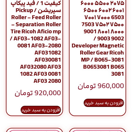
۲۰۷۵ ۵۵۰۰ ۶۰۰۰
کیفیت 1 / فید پیکاپ
۶۰۰۱ ۶۰۰۲ ۶۵۰۰
سپریشن / Pickup
Roller – Feed Roller
6503 ۷۰۰۰ ۷۰۰۱
– Separation Roller
۷۵۰۰ ۷۵۰۲ 7503
Tire Ricoh Aficio mp
۸۰۰۰ ۸۰۰۱ 9001
/ AF03-1082 AF03-
9002 9003 /
0081 AF03-2080
Developer Magnetic
AF031082
Roller Gear Ricoh
AF030081
MP / B065-3081
AF032080 AF03
B0653081 B065
1082 AF03 0081
3081
AF03 2080
960,000
تومان
920,000
تومان
افزودن به سبد خرید
افزودن به سبد خرید