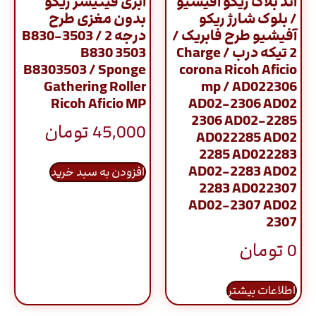
اند بلاک ریکو آفیشیو
ابری فینیشر ریکو
/ بلوک شارژ ریکو
بدون مغزی طرح
آفیشیو طرح فابریک /
درجه 2 / B830-3503
2 تیکه درب / Charge
B830 3503
B8303503 / Sponge
corona Ricoh Aficio
Gathering Roller
mp / AD022306
Ricoh Aficio MP
AD02-2306 AD02
2306 AD02-2285
45,000
تومان
AD022285 AD02
2285 AD022283
AD02-2283 AD02
افزودن به سبد خرید
2283 AD022307
AD02-2307 AD02
2307
0
تومان
اطلاعات بیشتر