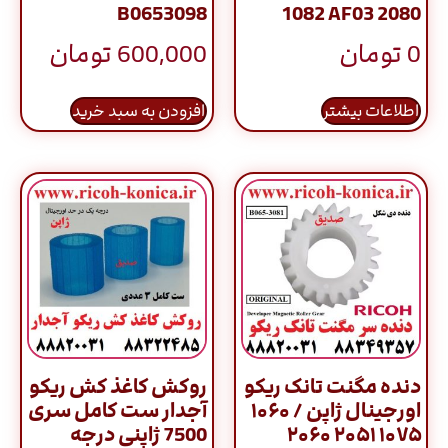
B0653098
1082 AF03 2080
0
تومان
600,000
تومان
اطلاعات بیشتر
افزودن به سبد خرید
دنده مگنت تانک ریکو
روکش کاغذ کش ریکو
اورجینال ژاپن / ۱۰۶۰
آجدار ست کامل سری
۱۰۷۵ ۲۰۵۱ ۲۰۶۰
7500 ژاپنی درجه