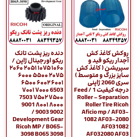
روکش کاغذ کش
دنده ریز پشت تانک
آجدار ریکو فید و
ریکو اورجینال ژاپن /
سپریشن ( کاغذ کش
۱۰۶۰ ۱۰۷۵ ۲۰۵۱ ۲۰۶۰
سایز بزرگ و متوسط )
۲۰۷۵ ۵۵۰۰ ۶۰۰۰
سری 2060 ژاپنی
۶۰۰۱ ۶۰۰۲ ۶۵۰۰
درجه کیفیت 1 / Feed
6503 ۷۰۰۰ ۷۰۰۱
۷۵۰۰ ۷۵۰۲ 7503
Roller – Separation
۸۰۰۰ ۸۰۰۱ 9001
Roller Tire Ricoh
9002 9003 /
Aficio mp / AF03-
Development Gear
1082 AF03-2080
Ricoh MP / B065-
AF031082
3098 B065 3098
AF032080 AF03