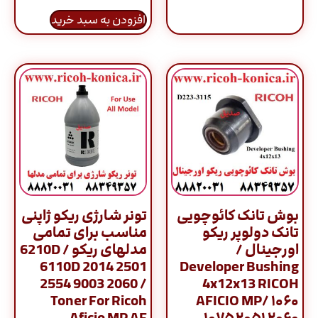
افزودن به سبد خرید
بوش تانک کائوچویی
تونر شارژی ریکو ژاپنی
تانک دولوپر ریکو
مناسب برای تمامی
اورجینال /
مدلهای ریکو / 6210D
6110D 2014 2501
Developer Bushing
2554 9003 2060 /
4x12x13 RICOH
Toner For Ricoh
AFICIO MP/ ۱۰۶۰
Aficio MP AF
۱۰۷۵ ۲۰۵۱ ۲۰۶۰