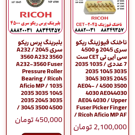
ناخنک فیوزینگ ریکو
بلبرینگ پرس ریکو
سری 2045 و 4500
سری 2045 / A232
سی ایی تی CET ست
3560 A232 3560
7 عددی / 1035 2035
A232-3560 Fuser
Pressure Roller
3035 1045 2035
Bearing / Ricoh
2045 3035 3045
Aficio MP / 1035
3500 4500 / AE04-
2035 3035 1045
4030 AE044030
2035 2045 3035
AE04 4030 / Upper
3045 3500 4500 /
Fuser Picker Finger
/ Ricoh Aficio MP AF
450,000
تومان
2,100,000
تومان