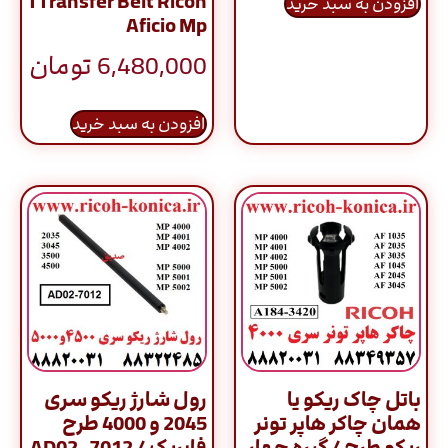
TTransfer Belt Ricoh
افزودن به سبد خرید
Aficio Mp
6,480,000
تومان
افزودن به سبد خرید
باتل چاک ریکو یا
رول شارژ ریکو سری
همان چاکر هاپر تونر
2045 و 4000 طرح
ریکو طرح / گیره چهار
فابریک / AD02-7012