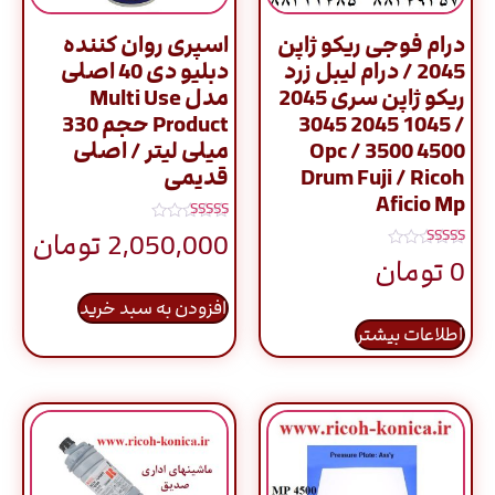
درام فوجی ریکو ژاپن
اسپری روان کننده
2045 / درام لیبل زرد
دبلیو دی 40 اصلی
ریکو ژاپن سری 2045
مدل Multi Use
/ 1045 2045 3045
Product حجم 330
4500 3500 / Opc
میلی لیتر / اصلی
Drum Fuji / Ricoh
قدیمی
Aficio Mp
نمره
2,050,000
تومان
5.00
نمره
از 5
0
تومان
5.00
از 5
افزودن به سبد خرید
اطلاعات بیشتر