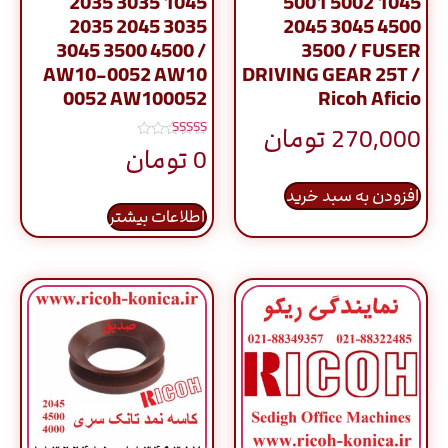
2035 3035 1045
5001 5002 1045
2035 2045 3035
2045 3045 4500
3045 3500 4500 /
3500 / FUSER
AW10-0052 AW10
DRIVING GEAR 25T /
0052 AW100052
Ricoh Aficio
270,000
تومان
نمره
0
تومان
5.00
از 5
افزودن به سبد خرید
اطلاعات بیشتر