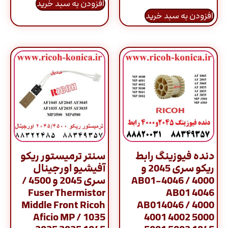
افزودن به سبد خرید
افزودن به سبد خرید
دنده فیوزینگ رابط
سنتر ترمیستور ریکو
ریکو سری 2045 و
آفیشیو اورجینال
4000 / AB01-4046
سری 2045 و 4500 /
Fuser Thermistor
AB01 4046
Middle Front Ricoh
AB014046 / 4000
Aficio MP / 1035
4001 4002 5000