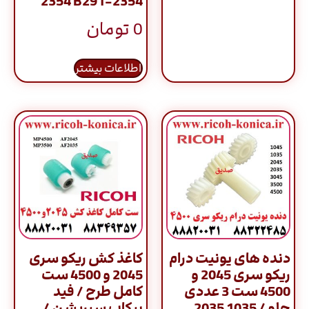
2354 B291-2354
0
تومان
اطلاعات بیشتر
دنده های یونیت درام
کاغذ کش ریکو سری
ریکو سری 2045 و
2045 و 4500 ست
4500 ست 3 عددی
کامل طرح / فید
جلو / 1035 2035
پیکاپ سپریشن /