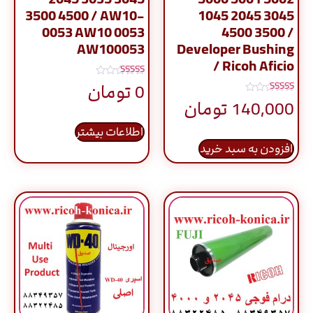
3500 4500 / AW10-
1045 2045 3045
0053 AW10 0053
4500 3500 /
AW100053
Developer Bushing
/ Ricoh Aficio
نمره
0
تومان
5.00
نمره
از 5
140,000
تومان
5.00
از 5
اطلاعات بیشتر
افزودن به سبد خرید