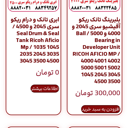
بلبرینگ تانک ریکو
ابری تانک و درام ریکو
آفیشیو سری 2045 و
سری 2045 و 4500 /
4000 و 5000 / Ball
Seal Drum & Seal
Tank Ricoh Aficio
Bearing in
Mp / 1035 1045
Developer Unit
2035 2045 3035
RICOH AFICIO MP /
3045 3500 4500
4000 4001 4002
5000 5001 5002
0
تومان
1045 2045 3045
4500 3500
اطلاعات بیشتر
300,000
تومان
افزودن به سبد خرید