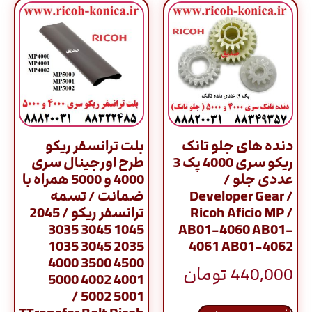
دنده های جلو تانک
بلت ترانسفر ریکو
ریکو سری 4000 پک 3
طرح اورجینال سری
عددی جلو /
4000 و 5000 همراه با
Developer Gear /
ضمانت / تسمه
Ricoh Aficio MP /
ترانسفر ریکو / 2045
1045 3045 3035
AB01-4060 AB01-
2035 3045 1035
4061 AB01-4062
4500 3500 4000
440,000
تومان
4001 4002 5000
5001 5002 /