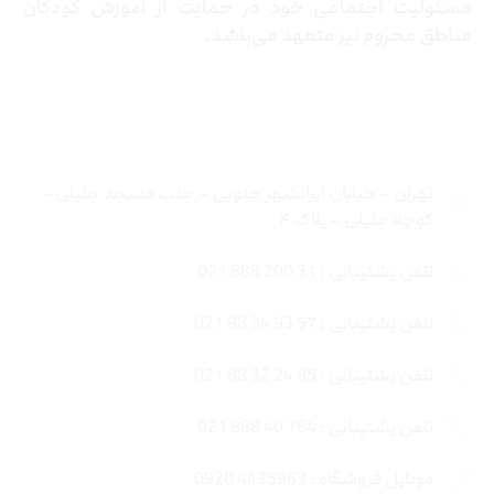
مسئولیت اجتماعی خود در حمایت از آموزش کودکان
مناطق محروم نیز متعهد می‌باشد.
تماس با ما
تهران – خیابان ایرانشهر جنوبی – جنب مسجد جلیلی –
کوچه جلیلی – پلاک ۴
تلفن پشتیبانی : 31 200 888 021
تلفن پشتیبانی : 57 93 34 88 021
تلفن پشتیبانی : 85 24 32 88 021
تلفن پشتیبانی : 764 40 888 021
موبایل فروشگاه : 4435963 0920