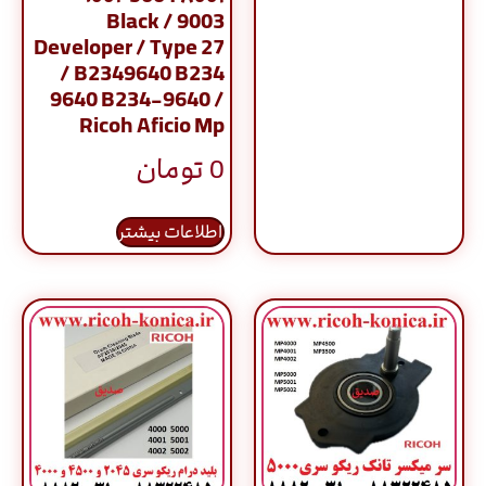
9003 / Black
Developer / Type 27
/ B2349640 B234
9640 B234-9640 /
Ricoh Aficio Mp
0
تومان
اطلاعات بیشتر