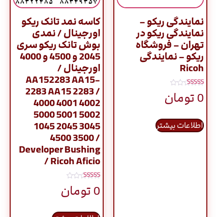
نمایندگی ریکو –
کاسه نمد تانک ریکو
نمایندگی ریکو در
اورجینال / نمدی
تهران – فروشگاه
بوش تانک ریکو سری
ریکو – نمایندگی
2045 و 4500 و 4000
Ricoh
اورجینال /
AA152283 AA15-
2283 AA15 2283 /
نمره
0
تومان
5.00
4000 4001 4002
از 5
5000 5001 5002
1045 2045 3045
اطلاعات بیشتر
4500 3500 /
Developer Bushing
/ Ricoh Aficio
نمره
0
تومان
5.00
از 5