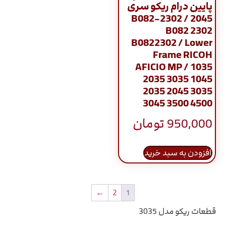
پایین درام ریکو سری
2045 / B082-2302
B082 2302
B0822302 / Lower
Frame RICOH
AFICIO MP / 1035
2035 3035 1045
2035 2045 3035
3045 3500 4500
950,000
تومان
افزودن به سبد خرید
←
2
1
قطعات ریکو مدل 3035