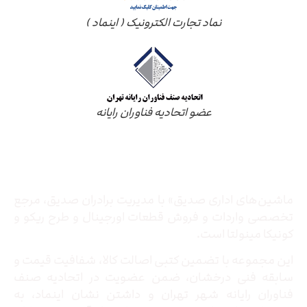
نماد تجارت الکترونیک ( اینماد )
عضو اتحادیه فناوران رایانه
درباره ما
ماشین‌های اداری صدیق» با مدیریت برادران صدیق‌، مرجع
تخصصی واردات و فروش قطعات اورجینال و طرح ریکو و
کونیکا مینولتا است.
این مجموعه با تضمین کتبی اصالت کالا، شفافیت قیمت و
سابقه فنی درخشان، ضمن عضویت در اتحادیه صنف
فناوران رایانه شهر تهران و داشتن نشان اینماد، به