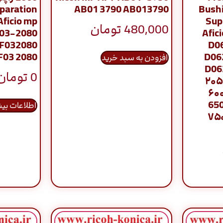
eparation
AB01 3790 AB013790
Bushi
Aficio mp
Sup
480,000
تومان
F03-2080
Afic
F032080
D0
F03 2080
D06
افزودن به سبد خرید
D062
0
تومان
۲۰۵
۶۰۰
650
اطلاعات بی
۷۵۰