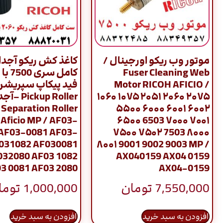
موتور وب ریکو اورجینال /
کاغذ کش ریکو آجد
Fuser Cleaning Web
کامل س
Motor RICOH AFICIO /
فید پیکاپ سپریشن
۱۰۶۰ ۱۰۷۵ ۲۰۵۱ ۲۰۶۰ ۲۰۷۵
– Separation Roller
۵۵۰۰ ۶۰۰۰ ۶۰۰۱ ۶۰۰۲
 Aficio MP / AF03-
۶۵۰۰ 6503 ۷۰۰۰ ۷۰۰۱
 AF03-0081 AF03-
۷۵۰۰ ۷۵۰۲ 7503 ۸۰۰۰
031082 AF030081
۸۰۰۱ 9001 9002 9003 MP /
032080 AF03 1082
AX040159 AX04 0159
3 0081 AF03 2080
AX04-0159
7,550,000
تومان
1,000,000
توما
افزودن به سبد خرید
افزودن به سبد خرید