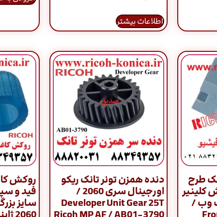
اطلاعات بیشتر
ک طرح
دنده همزن تونر تانک ریکو
روکش کاغ
وش کلینیر
اورجینال سری 2060 /
فید و سپ
 وب /
Developer Unit Gear 25T
سایز بزر
Ricoh MP AF / AB01-3790
9003