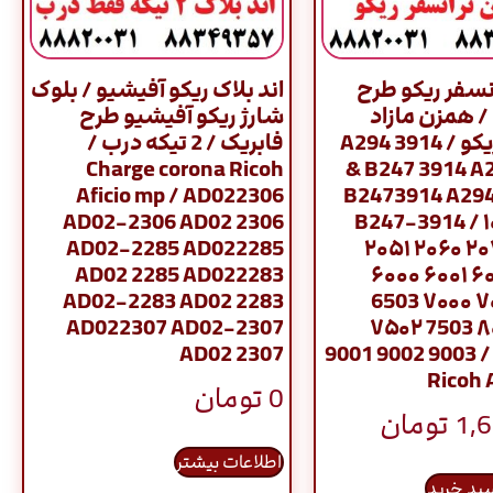
نسفر ریکو طرح
اند بلاک ریکو آفیشیو / بلوک
/ همزن مازاد
شارژ ریکو آفیشیو طرح
ترانسفر ریکو / A294 3914
فابریک / 2 تیکه درب /
Charge corona Ricoh
& B247 3914 A
Aficio mp / AD022306
B2473914 A29
AD02-2306 AD02 2306
B247-3914 / ۱
AD02-2285 AD022285
۲۰۵۱ ۲۰۶۰ ۲
AD02 2285 AD022283
۶۰۰۰ ۶۰۰۱ ۶
AD02-2283 AD02 2283
6503 ۷۰۰۰ ۷
AD022307 AD02-2307
۷۵۰۲ 7503 ۸
AD02 2307
9001 9002 9003 /
Ricoh 
0
تومان
1,
تومان
اطلاعات بیشتر
سبد خرید