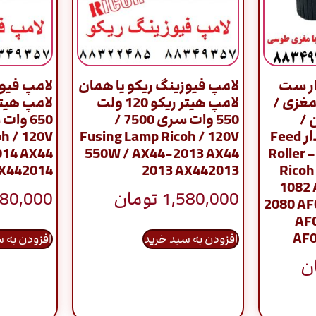
ار ست
لامپ فیوزینگ ریکو یا همان
لامپ فیوز
ری 7500 با مغزی /
لامپ هیتر ریکو 120 ولت
 /
550 وات سری 7500 /
Pickup Roller –آجدار Feed
Fusing Lamp Ricoh / 120V
h / 120V
014 AX44
550W / AX44-2013 AX44
Roller 
AX442014
2013 AX442013
Ricoh
1082
1,580,000
تومان
580,000
2080 AF
AF
AF0
افزودن به سبد خرید
افزودن به 
ن