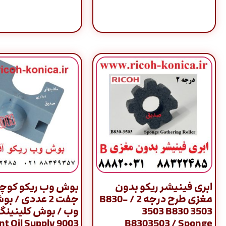
ابری فینیشر ریکو بدون
بوش وب ریکو کوچ
مغزی طرح درجه 2 / B830-
جفت 2 عددی / ب
3503 B830 3503
وب / بوش کلینینگ
 Front Oil Supply
B8303503 / Sponge