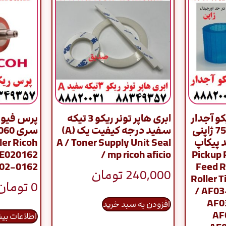
و آجدار
ابری هاپر تونر ریکو 3 تیکه
پرس فیوز
ست کامل سری 7500 ژاپنی
سفید درجه کیفیت یک (َA)
ت 1 / فید پیکاپ
A / Toner Supply Unit Seal
ler Ricoh
Pickup Rol –
/ mp ricoh aficio
AE020162
E02-0162
Feed R
240,000
تومان
Roller T
0
تومان
/ AF0
AF0
افزودن به سبد خرید
AF
اطلاعات بی