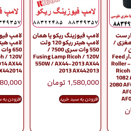
ار ست
لامپ فیوزینگ ریکو یا همان
لامپ فیوز
ری 7500 با مغزی /
لامپ هیتر ریکو 120 ولت
 /
550 وات سری 7500 /
Pickup Roller –آجدار Feed
Fusing Lamp Ricoh / 120V
h / 120V
014 AX44
550W / AX44-2013 AX44
Roller 
AX442014
2013 AX442013
Ricoh
1082
1,580,000
تومان
580,000
2080 AF
AF
AF0
افزودن به سبد خرید
افزودن به 
ن