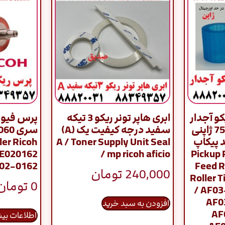
و آجدار
ابری هاپر تونر ریکو 3 تیکه
پرس فیوز
ست کامل سری 7500 ژاپنی
سفید درجه کیفیت یک (َA)
ت 1 / فید پیکاپ
A / Toner Supply Unit Seal
ler Ricoh
Pickup Rol –
/ mp ricoh aficio
AE020162
E02-0162
Feed R
240,000
تومان
Roller T
0
تومان
/ AF0
AF0
افزودن به سبد خرید
AF
اطلاعات بی