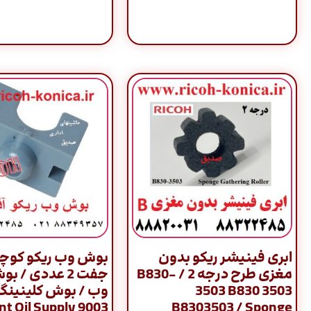
ابری فینیشر ریکو بدون
بوش وب ریکو کوچ
مغزی طرح درجه 2 / B830-
جفت 2 عددی / ب
3503 B830 3503
وب / بوش کلینینگ
 Front Oil Supply
B8303503 / Sponge