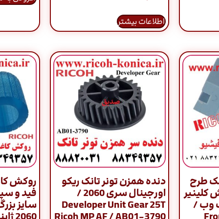
اطلاعات بیشتر
ک طرح
دنده همزن تونر تانک ریکو
روکش کاغ
وش کلینیر
اورجینال سری 2060 /
فید و سپ
 وب /
Developer Unit Gear 25T
سایز بزر
Ricoh MP AF / AB01-3790
9003