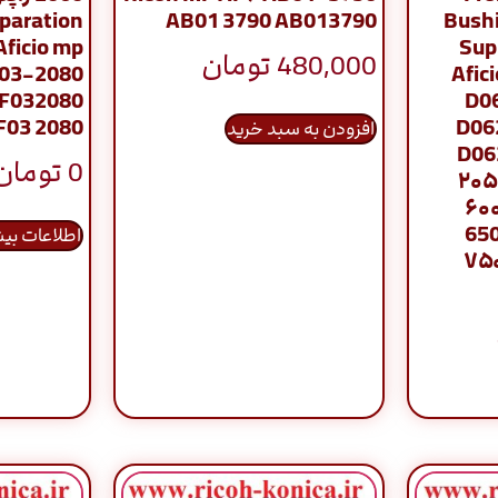
eparation
AB01 3790 AB013790
Bushi
Aficio mp
Sup
480,000
تومان
F03-2080
Afic
F032080
D0
F03 2080
D06
افزودن به سبد خرید
D062
0
تومان
۲۰۵
۶۰۰
650
اطلاعات بی
۷۵۰