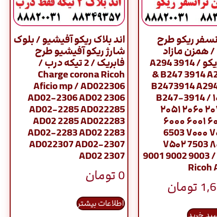
نسفر ریکو طرح
اند بلاک ریکو آفیشیو / بلوک
/ همزن مازاد
شارژ ریکو آفیشیو طرح
ترانسفر ریکو / A294 3914
فابریک / 2 تیکه درب /
Charge corona Ricoh
& B247 3914 A
Aficio mp / AD022306
B2473914 A29
AD02-2306 AD02 2306
B247-3914 / ۱
AD02-2285 AD022285
۲۰۵۱ ۲۰۶۰ ۲
AD02 2285 AD022283
۶۰۰۰ ۶۰۰۱ ۶
AD02-2283 AD02 2283
6503 ۷۰۰۰ ۷
AD022307 AD02-2307
۷۵۰۲ 7503 ۸
AD02 2307
9001 9002 9003 /
Ricoh 
0
تومان
1,
تومان
اطلاعات بیشتر
سبد خرید