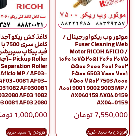
موتور وب ریکو اورجینال /
کاغذ کش ریکو آجد
Fuser Cleaning Web
کامل س
Motor RICOH AFICIO /
فید پیکاپ سپریشن
۱۰۶۰ ۱۰۷۵ ۲۰۵۱ ۲۰۶۰ ۲۰۷۵
– Separation Roller
۵۵۰۰ ۶۰۰۰ ۶۰۰۱ ۶۰۰۲
 Aficio MP / AF03-
۶۵۰۰ 6503 ۷۰۰۰ ۷۰۰۱
 AF03-0081 AF03-
۷۵۰۰ ۷۵۰۲ 7503 ۸۰۰۰
031082 AF030081
۸۰۰۱ 9001 9002 9003 MP /
032080 AF03 1082
AX040159 AX04 0159
3 0081 AF03 2080
AX04-0159
7,550,000
تومان
1,000,000
توما
افزودن به سبد خرید
افزودن به سبد خرید