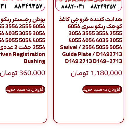
هدایت کننده خروجی کاغذ
بوش رجیستر ریکو
کوچک ریکو سری 6054
54 3555
35 4054
2555 3554 3555 3054
55 6054
3055 4035 4054 4055
5054 5055 2554 / Swivel
2554 جفت 2 عد
riven Registration
Guide Plate / D1492713
Bushing
D149 2713 D149-2713
1,180,000
تومان
360,000
تومان
افزودن به سبد خرید
افزودن به سبد خرید