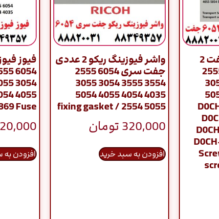
همزن تانک ریکو جفت 2
واشر فیوزینگ ریکو 2 عددی
فیوز فیو
 سری 6054 2555
جفت سری 6054 2555
3554 3555 3054 3055
3554 3555 30
4035 4054 4055 5054
4035 4054 40
869 Fuse
5055 2554 / fixing gasket
5055 2554
D0C
320,000
تومان
20,000
D0CH
D0CH-
Scre
افزودن به سبد خرید
افزودن به 
sc