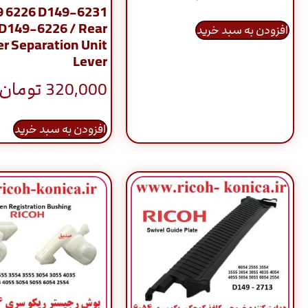
9 6226 D149-6231
D149-6226 / Rear
افزودن به سبد خرید
er Separation Unit
Lever
320,000
تومان
افزودن به سبد خرید