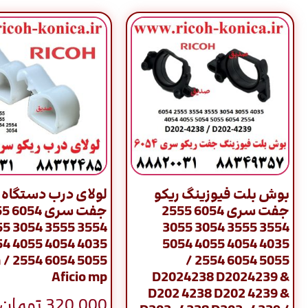
بوش بلت فیوزینگ ریکو
لولای درب دستگاه 
جفت سری 6054 2555
جفت سر
54 3055
3554 3555 3054 3055
55 5054
4035 4054 4055 5054
h
5055 6054 2554 /
Aficio mp
D2024238 D2024239 &
D202 4238 D202 4239 &
320,000
تومان