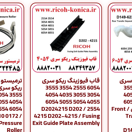
 سری
قاب فیوزینگ ریکو سری
6054 2555 3554 3555
6054 2555 35
3054 3055 4035 4054
3054 3055 40
4055 5054 5055 6054
4055 5054 50
2554 جفت 2 عددی / Front
2554 / D2024215 D202
0 0172 /
4215 D202-4215 / Fusing
Tr
Pressure
Exit Guide Plate Assembly
Roller
D1