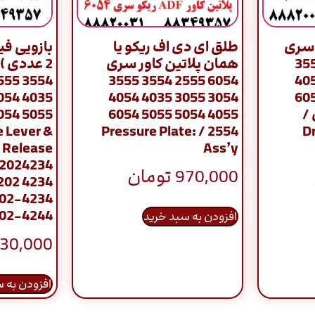
 سری
طلق ای دی اف ریکو یا
بازویی فی
6054 2555 35
همان پلاتین کاور سری
6054 2555 3554 3555
3054 3055 40
3054 3055 4035 4054
4055 5054 50
دی /
4055 5054 5055 6054
 Lever &
2554 / Pressure Plate:
D
 Release
Ass’y
D2024234
970,000
تومان
202 4234
202-4234
02-4244
افزودن به سبد خرید
30,000
افزودن به 