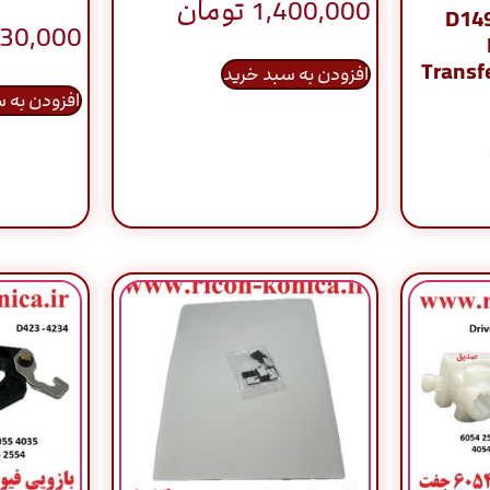
1,400,000
تومان
D14
430,000
Transf
افزودن به سبد خرید
افزودن به 