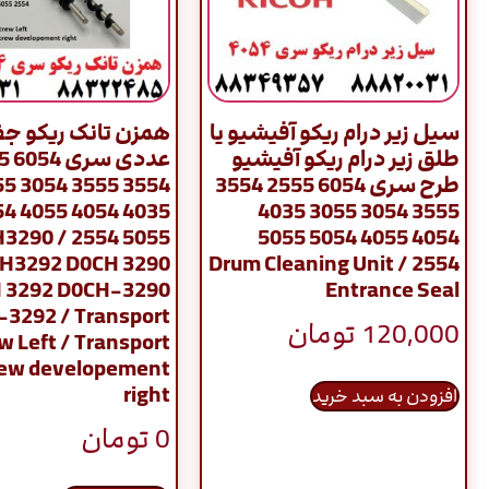
سیل زیر درام ریکو آفیشیو یا
طلق زیر درام ریکو آفیشیو
عددی
طرح سری 6054 2555 3554
54 3055
55 5054
3555 3054 3055 4035
 / D0CH3290
4054 4055 5054 5055
H3292 D0CH 3290
2554 / Drum Cleaning Unit
 3292 D0CH-3290
Entrance Seal
3292 / Transport
120,000
تومان
w Left / Transport
rew developement
right
افزودن به سبد خرید
0
تومان