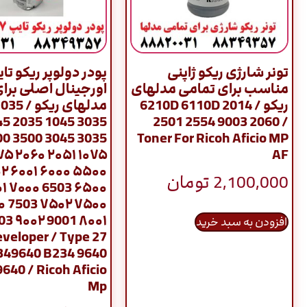
تونر شارژی ریکو ژاپنی
مناسب برای تمامی مدلهای
اورجینال اصلی برا
ریکو / 6210D 6110D 2014
35 2045
2501 2554 9003 2060 /
Toner For Ricoh Aficio MP
۰۶۰ ۲۰۷۵
AF
۱ ۶۰۰۲
2,100,000
تومان
 ۷۰۰۱
۸۰۰۰
افزودن به سبد خرید
eveloper / Type 27
349640 B234 9640
640 / Ricoh Aficio
Mp