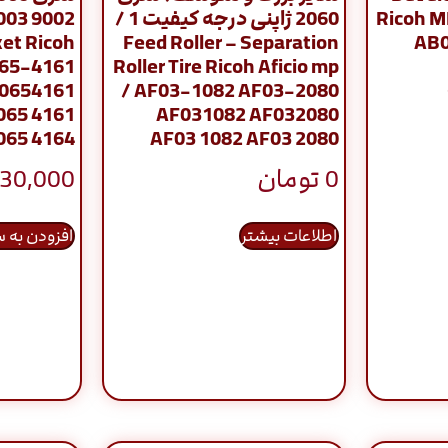
Ricoh M
2060 ژاپنی درجه کیفیت 1 /
et Ricoh
Feed Roller – Separation
AB0
065-4161
Roller Tire Ricoh Aficio mp
B0654161
/ AF03-1082 AF03-2080
065 4161
AF031082 AF032080
065 4164
AF03 1082 AF03 2080
0
تومان
30,000
اطلاعات بیشتر
افزودن به 