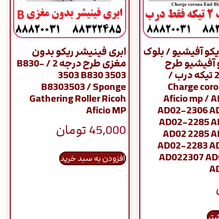
ریکو آفیشیو / بلوک
ابری فینیشر ریکو بدون
 آفیشیو طرح
مغزی طرح درجه 2 / B830-
فابریک / 2 تیکه درب /
3503 B830 3503
B8303503 / Sponge
Charge coro
Gathering Roller Ricoh
Aficio mp / 
Aficio MP
AD02-2306 A
AD02-2285 A
45,000
تومان
AD02 2285 
AD02-2283 A
AD022307 AD
افزودن به سبد خرید
A
شتر