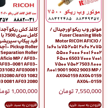
موتور وب ریکو اورجینال /
کاغذ کش ریکو آجد
Fuser Cleaning Web
کامل س
Motor RICOH AFICIO /
فید پیکاپ سپریشن
۱۰۶۰ ۱۰۷۵ ۲۰۵۱ ۲۰۶۰ ۲۰۷۵
– Separation Roller
۵۵۰۰ ۶۰۰۰ ۶۰۰۱ ۶۰۰۲
 Aficio MP / AF03-
۶۵۰۰ 6503 ۷۰۰۰ ۷۰۰۱
 AF03-0081 AF03-
۷۵۰۰ ۷۵۰۲ 7503 ۸۰۰۰
031082 AF030081
۸۰۰۱ 9001 9002 9003 MP /
032080 AF03 1082
AX040159 AX04 0159
3 0081 AF03 2080
AX04-0159
7,550,000
تومان
1,000,000
توما
افزودن به سبد خرید
افزودن به سبد خرید