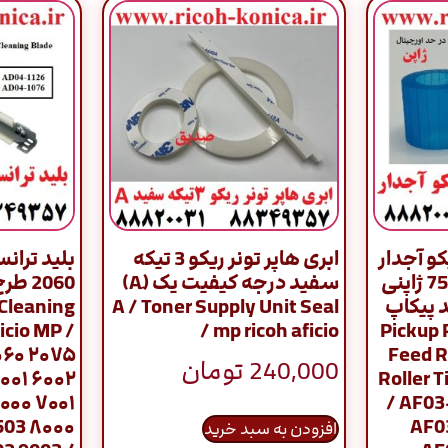
و آجدار
ابری هاپر تونر ریکو 3 تیکه
بلید تران
ست کامل سری 7500 ژاپنی
سفید درجه کیفیت یک (َA)
ت 1 / فید پیکاپ
A / Toner Supply Unit Seal
 Cleaning
Pickup Rol –
/ mp ricoh aficio
icio MP /
۰۶۰ ۲۰۷۵
Feed R
240,000
تومان
۰۰۱ ۶۰۰۲
Roller T
۰۰۰ ۷۰۰۱
/ AF0
503 ۸۰۰۰
AF0
افزودن به سبد خرید