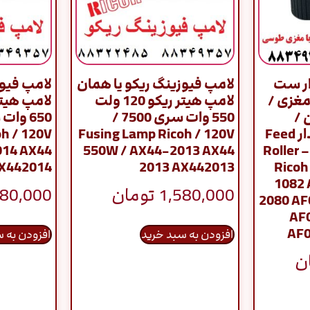
ار ست
لامپ فیوزینگ ریکو یا همان
لامپ فیوز
ری 7500 با مغزی /
لامپ هیتر ریکو 120 ولت
 /
550 وات سری 7500 /
Pickup Roller –آجدار Feed
Fusing Lamp Ricoh / 120V
h / 120V
014 AX44
550W / AX44-2013 AX44
Roller 
AX442014
2013 AX442013
Ricoh
1082
1,580,000
تومان
580,000
2080 AF
AF
AF0
افزودن به سبد خرید
افزودن به 
ن