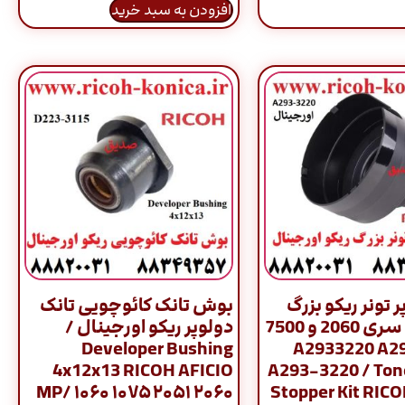
افزودن به سبد خرید
 تونر ریکو بزرگ
بوش تانک کائوچویی تانک
اورجینال سری 2060 و 7500
دولوپر ریکو اورجینال /
Developer Bushing
/ A2933220 A2
4x12x13 RICOH AFICIO
A293-3220 / Tone
MP/ ۱۰۶۰ ۱۰۷۵ ۲۰۵۱ ۲۰۶۰
Stopper Kit RICO