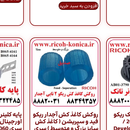
افزودن به سبد خرید
ک ریکو
روکش کاغذ کش آجدار ریکو
پایه کلین
اورجینال سری 2060 /
فید و سپریشن ( کاغذ کش
Develo
سایز بزرگ و متوسط ) سری