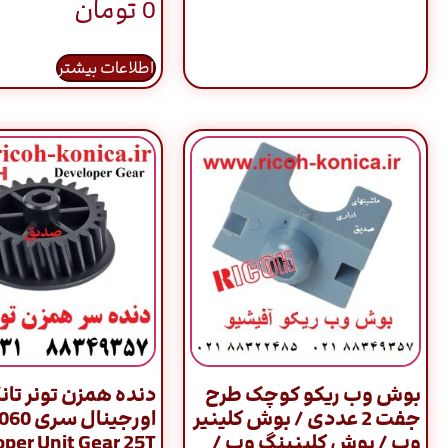
0
تومان
اطلاعات بیشتر
بوش وب ریکو کوچک طرح
دنده همزن تونر تان
جفت 2 عددی / بوش کلینیر
وب / بوش کلینینگ وب /
per Unit Gear 25T