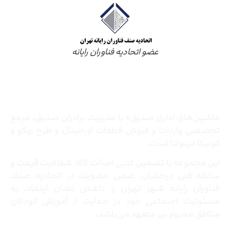
عضو اتحادیه فناوران رایانه
درباره ما
ماشین‌های اداری صدیق» با مدیریت برادران صدیق‌، مرجع
تخصصی واردات و فروش قطعات اورجینال و طرح ریکو و
کونیکا مینولتا است.
این مجموعه با تضمین کتبی اصالت کالا، شفافیت قیمت و
سابقه فنی درخشان، ضمن عضویت در اتحادیه صنف
فناوران رایانه شهر تهران و داشتن نشان اینماد، به
مسئولیت اجتماعی خود در حمایت از آموزش کودکان
مناطق محروم نیز متعهد می‌باشد.