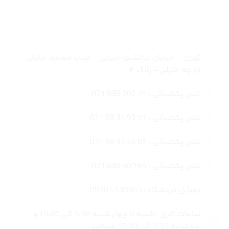
تماس با ما
تهران – خیابان ایرانشهر جنوبی – جنب مسجد جلیلی –
کوچه جلیلی – پلاک ۴
تلفن پشتیبانی : 31 200 888 021
تلفن پشتیبانی : 57 93 34 88 021
تلفن پشتیبانی : 85 24 32 88 021
تلفن پشتیبانی : 764 40 888 021
موبایل فروشگاه : 4435963 0920
ساعات کاری : شنبه تا چهار شنبه 9:30 الی 19:00 و
پنجشنبه 9:30 الی 15:00 میباشد.