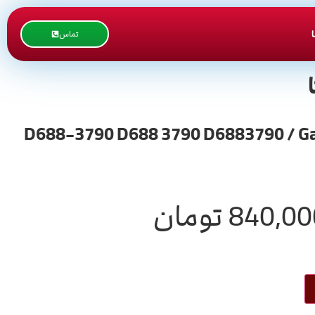
تماس
750 و 9003 ) / D688-3790 D688 3790 D6883790 / Gathering Sponge Roller
840,00
تومان