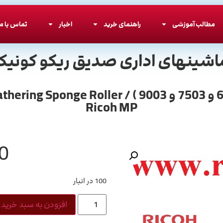
مطالب آموزشی
راهنمای خرید
اخبار
تماس با ما
اشینهای اداری صدیق ریکو کونیکا
ابری فینیشر ریکو اورجینال سری 3 ( 6503 و 3
Ricoh MP
0
100 در انبار
افزودن به سبد خرید