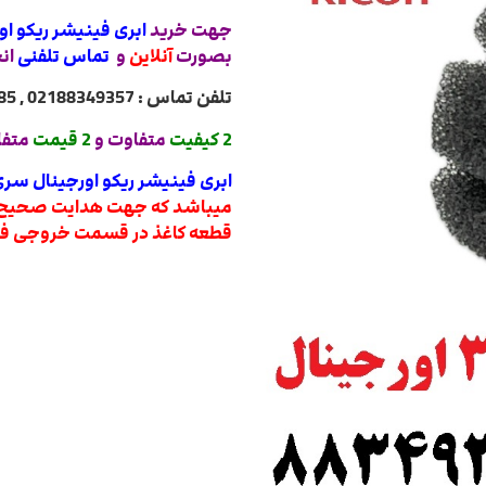
جهت خرید
ابری فینیشر ریکو اورجینال سری 3 (
بصورت
آنلاین
و
تماس تلفنی
ان
تلفن تماس : 02188349357 , 02188322485 , 02188840764 , 02188820031
2 کیفیت
متفاوت و
2 قیمت
متفا
ابری فینیشر ریکو اورجینال سری 3 ( 6503 و 7503 و 9003
میباشد که جهت هدایت صحیح کا
قطعه کاغذ در قسمت خروجی فین