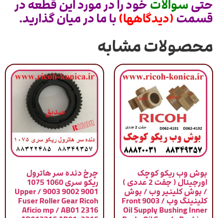
حتی
سوالات
خود را در مورد این قطعه در
قسمت
(دیدگاهها)
با ما در میان گذارید.
محصولات مشابه
بوش وب ریکو کوچک
چرخ دنده سر هاترول
اورجینال ( جفت 2 عددی )
ریکو سری 1060 1075
/ بوش کلینیر وب / بوش
9001 9002 9003 / Upper
کلینینگ وب / 9003 Front
Fuser Roller Gear Ricoh
Aficio mp / AB01 2316
Oil Supply Bushing Inner