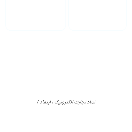
پشتیبانی محصولات
ارسال به سراسر کشور
مجوز ها
نماد تجارت الکترونیک ( اینماد )