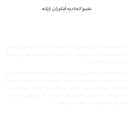
عضو اتحادیه فناوران رایانه
درباره ما
ماشین‌های اداری صدیق» با مدیریت برادران صدیق‌، مرجع
تخصصی واردات و فروش قطعات اورجینال و طرح ریکو و
کونیکا مینولتا است.
این مجموعه با تضمین کتبی اصالت کالا، شفافیت قیمت و
سابقه فنی درخشان، ضمن عضویت در اتحادیه صنف
فناوران رایانه شهر تهران و داشتن نشان اینماد، به
مسئولیت اجتماعی خود در حمایت از آموزش کودکان
مناطق محروم نیز متعهد می‌باشد.
تماس با ما