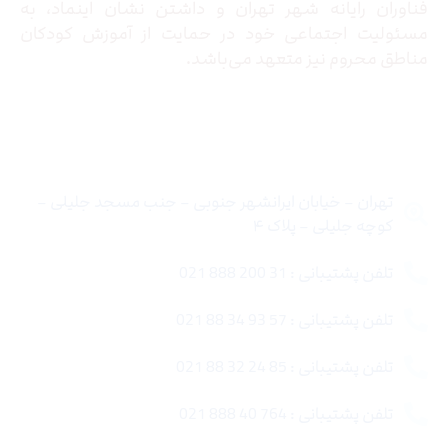
فناوران رایانه شهر تهران و داشتن نشان اینماد، به
مسئولیت اجتماعی خود در حمایت از آموزش کودکان
مناطق محروم نیز متعهد می‌باشد.
تماس با ما
تهران – خیابان ایرانشهر جنوبی – جنب مسجد جلیلی –
کوچه جلیلی – پلاک ۴
تلفن پشتیبانی : 31 200 888 021
تلفن پشتیبانی : 57 93 34 88 021
تلفن پشتیبانی : 85 24 32 88 021
تلفن پشتیبانی : 764 40 888 021