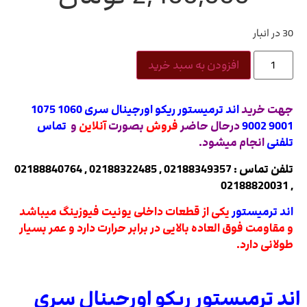
30 در انبار
افزودن به سبد خرید
جهت خرید
اند ترمیستور ریکو اورجینال سری 1060 1075
9001 9002
درحال حاضر
فروش
بصورت
آنلاین
و
تماس
تلفنی
انجام میشود.
تلفن تماس : 02188349357 , 02188322485 , 02188840764
, 02188820031
اند ترمیستور
یکی از قطعات داخلی یونیت فیوزینگ میباشد
و مقاومت فوق العاده بالایی در برابر حرارت دارد و عمر بسیار
طولانی دارد.
اند ترمیستور ریکو اورجینال سری