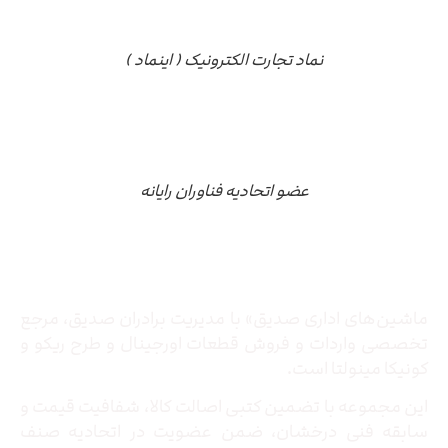
نماد تجارت الکترونیک ( اینماد )
عضو اتحادیه فناوران رایانه
درباره ما
ماشین‌های اداری صدیق» با مدیریت برادران صدیق‌، مرجع
تخصصی واردات و فروش قطعات اورجینال و طرح ریکو و
کونیکا مینولتا است.
این مجموعه با تضمین کتبی اصالت کالا، شفافیت قیمت و
سابقه فنی درخشان، ضمن عضویت در اتحادیه صنف