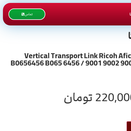
تماس
 کش ریکو طرح / Vertical Transport Link Ricoh Aficio mp / B065-6456
B0656456 B065 6456 / 9001 9002 900
220,00
تومان