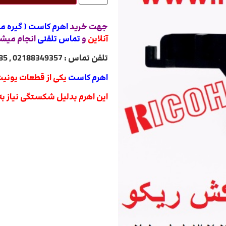
جهت خرید
اهرم کاست ( گیره م
آنلاین
و
تماس تلفنی
انجام میش
تلفن تماس : 02188349357 , 02188322485 , 02188840764 , 02188820031
اهرم کاست
یکی از قطعات یونی
این اهرم بدلیل شکستگی نیاز به