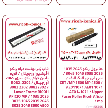
هاترول ریکو 2045 1035
قاب زیر یونیت درام ریکو
2035 3035 1045 3045 /
آفیشیو اورجینال / فریم
سی ایی تی لانگ لایف /
پایین درام ریکو سری 2045
CET /MP 3500 MP 4500 /
اورجینال / B082-2302
B082 2302 B0822302 /
AE011071 AE01 1071
Lower Frame RICOH
AE01-1071 / Upper
AFICIO MP / 1035 2035
Fuser Roller Ricoh Aficio
3035 1045 2035 2045
mp /
3035 3045 3500 4500