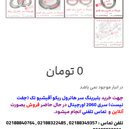
0
تومان
در انبار موجود نمی باشد
جهت خرید
بلبرینگ سر هاترول ریکو آفیشیو تک (جفت
نیست) سری 2060 اورجینال
در حال حاضر
فروش
بصورت
آنلاین
و
تماس تلفنی
انجام میشود.
تلفن تماس : 02188349357 , 02188322485 , 02188840764