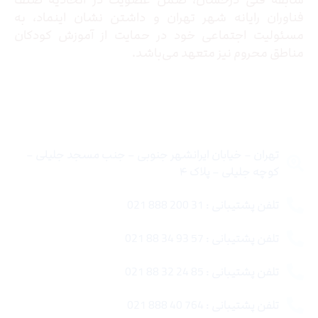
سابقه فنی درخشان، ضمن عضویت در اتحادیه صنف
فناوران رایانه شهر تهران و داشتن نشان اینماد، به
مسئولیت اجتماعی خود در حمایت از آموزش کودکان
مناطق محروم نیز متعهد می‌باشد.
تماس با ما
تهران – خیابان ایرانشهر جنوبی – جنب مسجد جلیلی –
کوچه جلیلی – پلاک ۴
تلفن پشتیبانی : 31 200 888 021
تلفن پشتیبانی : 57 93 34 88 021
تلفن پشتیبانی : 85 24 32 88 021
تلفن پشتیبانی : 764 40 888 021