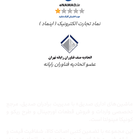
نماد تجارت الکترونیک ( اینماد )
عضو اتحادیه فناوران رایانه
درباره ما
ماشین‌های اداری صدیق» با مدیریت برادران صدیق‌، مرجع
تخصصی واردات و فروش قطعات اورجینال و طرح ریکو و
کونیکا مینولتا است.
این مجموعه با تضمین کتبی اصالت کالا، شفافیت قیمت و