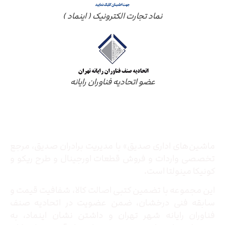
نماد تجارت الکترونیک ( اینماد )
عضو اتحادیه فناوران رایانه
درباره ما
ماشین‌های اداری صدیق» با مدیریت برادران صدیق‌، مرجع
تخصصی واردات و فروش قطعات اورجینال و طرح ریکو و
کونیکا مینولتا است.
این مجموعه با تضمین کتبی اصالت کالا، شفافیت قیمت و
سابقه فنی درخشان، ضمن عضویت در اتحادیه صنف
فناوران رایانه شهر تهران و داشتن نشان اینماد، به