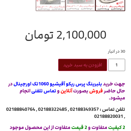
2,100,000
تومان
30 در انبار
افزودن به سبد خرید
جهت خرید
بلبرینگ پرس ریکو آفیشیو 1060تک اورجینال
در
حال حاضر
فروش
بصورت
آنلاین
و
تماس تلفنی
انجام
میشود.
تلفن تماس : 02188349357 , 02188322485 , 02188840764
, 02188820031
2 کیفیت
متفاوت و
2 قیمت
متفاوت از این محصول موجود