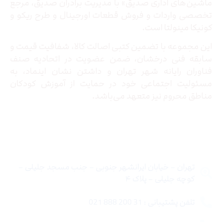
ماشین‌های اداری صدیق» با مدیریت برادران صدیق‌، مرجع
تخصصی واردات و فروش قطعات اورجینال و طرح ریکو و
کونیکا مینولتا است.
این مجموعه با تضمین کتبی اصالت کالا، شفافیت قیمت و
سابقه فنی درخشان، ضمن عضویت در اتحادیه صنف
فناوران رایانه شهر تهران و داشتن نشان اینماد، به
مسئولیت اجتماعی خود در حمایت از آموزش کودکان
مناطق محروم نیز متعهد می‌باشد.
تماس با ما
تهران – خیابان ایرانشهر جنوبی – جنب مسجد جلیلی –
کوچه جلیلی – پلاک ۴
تلفن پشتیبانی : 31 200 888 021