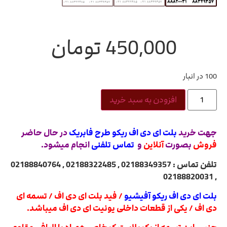
450,000
تومان
100 در انبار
افزودن به سبد خرید
جهت خرید
بلت ای دی اف ریکو طرح فابریک
در حال حاضر
فروش
بصورت
آنلاین
و
تماس تلفنی
انجام میشود.
تلفن تماس : 02188349357 , 02188322485 , 02188840764
, 02188820031
بلت ای دی اف ریکو آفیشیو
/ فید بلت ای دی اف / تسمه ای
دی اف / یکی از قطعات داخلی یونیت ای دی اف میباشد.