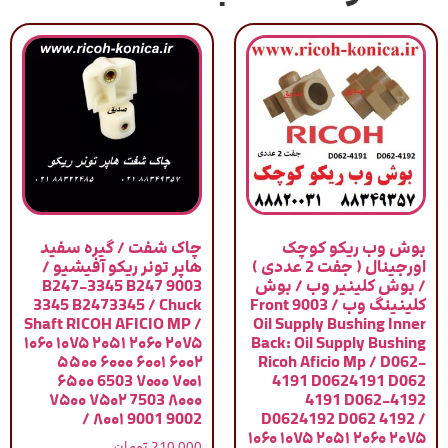
بوش وب ریکو کوچک
چاک شفت / گیره سفید
اورجینال ( جفت 2 عددی )
هاپر تونر ریکو آفیشیو /
/ بوش کلینیر وب / بوش
9003 B247-3345 B247
کلینینگ وب / 9003 Front
3345 B2473345 / Chuck
Shaft RICOH AFICIO MP /
Oil Supply Bushing Inner
۱۰۶۰ ۱۰۷۵ ۲۰۵۱ ۲۰۶۰ ۲۰۷۵
Back: Oil Supply Bushing
۵۵۰۰ ۶۰۰۰ ۶۰۰۱ ۶۰۰۲
Ricoh Aficio Mp / D062-
۶۵۰۰ 6503 ۷۰۰۰ ۷۰۰۱
4191 D0624191 D062
۷۵۰۰ ۷۵۰۲ 7503 ۸۰۰۰
4191 D062-4192
۸۰۰۱ 9001 9002 /
D0624192 D062 4192 /
۱۰۶۰ ۱۰۷۵ ۲۰۵۱ ۲۰۶۰ ۲۰۷۵
210,000
تومان