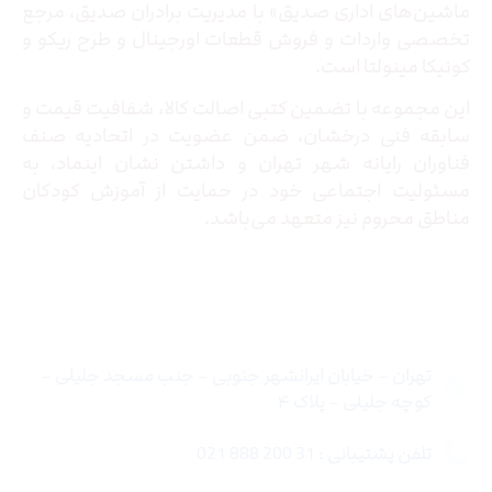
ماشین‌های اداری صدیق» با مدیریت برادران صدیق‌، مرجع
تخصصی واردات و فروش قطعات اورجینال و طرح ریکو و
کونیکا مینولتا است.
این مجموعه با تضمین کتبی اصالت کالا، شفافیت قیمت و
سابقه فنی درخشان، ضمن عضویت در اتحادیه صنف
فناوران رایانه شهر تهران و داشتن نشان اینماد، به
مسئولیت اجتماعی خود در حمایت از آموزش کودکان
مناطق محروم نیز متعهد می‌باشد.
تماس با ما
تهران – خیابان ایرانشهر جنوبی – جنب مسجد جلیلی –
کوچه جلیلی – پلاک ۴
تلفن پشتیبانی : 31 200 888 021