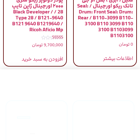
سیل ( ابری ) بغل ام جی
پودر دولوپر ریکو سری
تانک ریکو اورجینال / Seal:
۲۰۰۰ اورجینال ژاپن تایپ
28 / Black Developer /
Drum: Front Seal: Drum:
Type 28 / B121-9640
Rear / B110-3099 B110-
B121 9640 B1219640 /
3100 B110 3099 B110
Ricoh Aficio Mp
3100 B1103099
B1103100
نمره
0
تومان
9,700,000
تومان
5.00
از 5
اطلاعات بیشتر
افزودن به سبد خرید