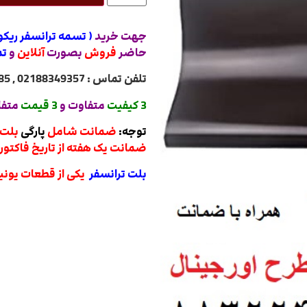
جهت خرید
( تسمه ترانسفر ریکو
حاضر
فروش
بصورت
آنلاین
و
تم
تلفن تماس : 02188349357 , 02188322485 , 02188840764 , 02188820031
3 کیفیت
متفاوت و
3 قیمت
متفا
توجه:
ضمانت شامل
پارگی
بلت 
ضمانت یک هفته از تاریخ فاکتور
بلت ترانسفر
یکی از قطعات یونی