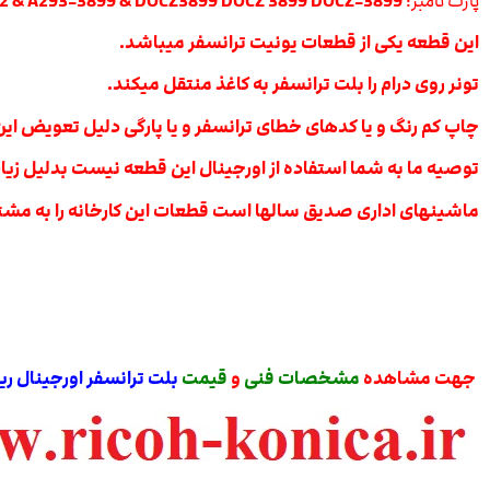
پارت نامبر:
A294-3962 & A293-3899 & DOCZ3899 DOCZ 3899 DOCZ-3899
این قطعه یکی از قطعات یونیت ترانسفر میباشد.
تونر روی درام را بلت ترانسفر به کاغذ منتقل میکند.
چاپ کم رنگ و یا کدهای خطای ترانسفر و یا پارگی دلیل تعویض ای
توصیه ما به شما استفاده از اورجینال این قطعه نیست بدلیل زیاد
ماشینهای اداری صدیق سالها است قطعات این کارخانه را به مشتر
جهت مشاهده
مشخصات فنی
و
قیمت
بلت ترانسفر اورجینال ری