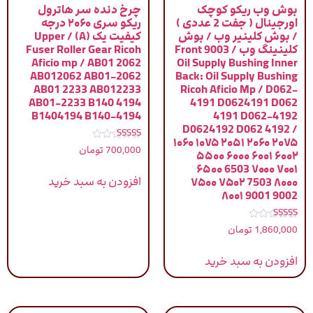
بوش وب ریکو کوچک
چرخ دنده سر هاترول
اورجینال ( جفت 2 عددی )
ریکو سری ۲۰۶۰ درجه
/ بوش کلینیر وب / بوش
کیفیت یک (A) / Upper
کلینینگ وب / 9003 Front
Fuser Roller Gear Ricoh
Aficio mp / AB01 2062
Oil Supply Bushing Inner
AB012062 AB01-2062
Back: Oil Supply Bushing
AB01 2233 AB012233
Ricoh Aficio Mp / D062-
AB01-2233 B140 4194
4191 D0624191 D062
B1404194 B140-4194
4191 D062-4192
D0624192 D062 4192 /
۱۰۶۰ ۱۰۷۵ ۲۰۵۱ ۲۰۶۰ ۲۰۷۵
نمره
700,000
تومان
۵۵۰۰ ۶۰۰۰ ۶۰۰۱ ۶۰۰۲
5.00
از 5
۶۵۰۰ 6503 ۷۰۰۰ ۷۰۰۱
افزودن به سبد خرید
۷۵۰۰ ۷۵۰۲ 7503 ۸۰۰۰
۸۰۰۱ 9001 9002
نمره
1,860,000
تومان
5.00
از 5
افزودن به سبد خرید