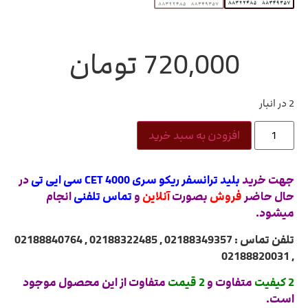
720,000
تومان
2 در انبار
افزودن به سبد خرید
جهت خرید
بلید ترانسفر ریکو سری 4000 CET سی ایی تی
در
حال حاضر
فروش
بصورت
آنلاین
و
تماس تلفنی
انجام
میشود.
تلفن تماس : 02188349357 , 02188322485 , 02188840764
, 02188820031
2 کیفیت
متفاوت و
2 قیمت
متفاوت از این محصول موجود
است.