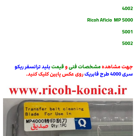
4002
Ricoh Aficio MP 5000
5001
5002
جهت مشاهده
مشخصات فنی
و
قیمت
بلید ترانسفر ریکو
سری 4000 طرح فابریک
روی عکس پایین کلیک کنید.