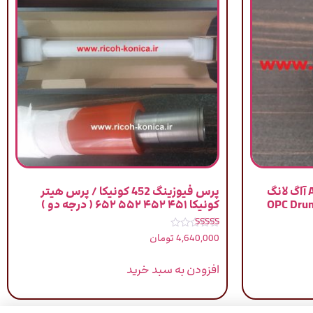
درام مشکی کونیکا مینولتا AEG آاگ لانگ
پرس فیوزینگ 452 کونیکا / پرس هیتر
OPC Drum B
کونیکا ۴۵۱ ۴۵۲ ۵۵۲ ۶۵۲ ( درجه دو )
نمره
4,640,000
تومان
5.00
از 5
افزودن به سبد خرید