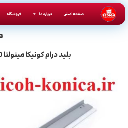
صفحه اصلی
درباره ما
فروشگاه
م
بلید درام کونیکا مینولتا 350 351 450 / C350 C351 C450 / Cleaning Blade / Konica Minolta