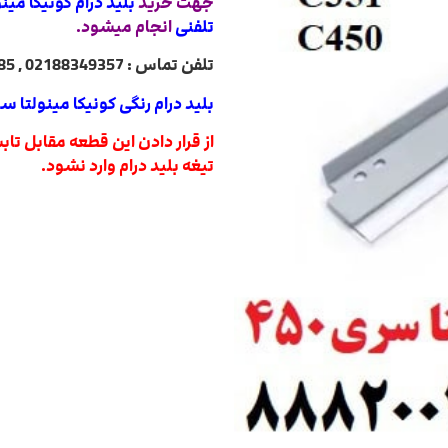
جهت خرید
بلید درام کونیکا مینولتا 350 1
تلفنی
انجام میشود.
تلفن تماس : 02188349357 , 02188322485 , 02188840764 , 02188820031
بلید درام رنگی کونیکا مینولتا سری 
از قرار دادن این قطعه مقابل ت
تیغه بلید درام وارد نشود.