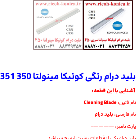
بلید درام رنگی کونیکا مینولتا 350 351 450
آشنایی با این قطعه:
نام لاتین:
Cleaning Blade
نام فارسی:
بلید درام
پارت نامبر: ————-
بلید درام یکی از قطعات یونیت ایمیج میباشد.