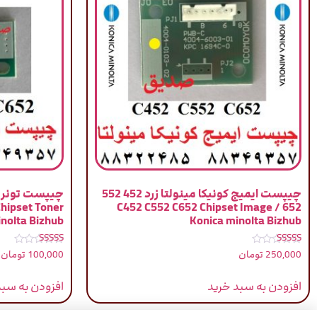
چیپست ایمیج کونیکا مینولتا زرد 452 552
Chipset Toner
652 / C452 C552 C652 Chipset Image
nolta Bizhub
Konica minolta Bizhub
نمره
نمره
250,000
تومان
100,000
تومان
5.00
5.00
از 5
از 5
افزودن به سبد خرید
افزودن به سبد