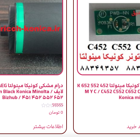
چیپست تونر کونیکا مینولتا 452 552 652 K
M Y C / C452 C552 C652 
لایف / lack Konica Minolta
Bizhub / ۴۵۱ ۴۵۲ ۵۵۲ ۶۵۲
Konica mi
نمره
0
تومان
5.00
از 5
 خرید
اطلاعات بیشتر