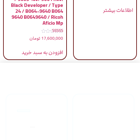
Black Developer / Type
اطلاعات بیشتر
24 / B064-9640 B064
9640 B0649640 / Ricoh
Aficio Mp
نمره
17,600,000
تومان
5.00
از 5
افزودن به سبد خرید