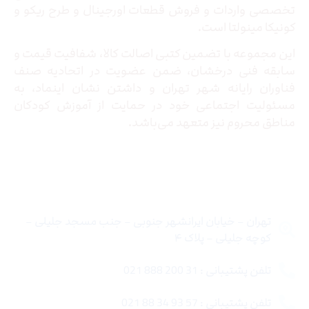
تخصصی واردات و فروش قطعات اورجینال و طرح ریکو و
کونیکا مینولتا است.
این مجموعه با تضمین کتبی اصالت کالا، شفافیت قیمت و
سابقه فنی درخشان، ضمن عضویت در اتحادیه صنف
فناوران رایانه شهر تهران و داشتن نشان اینماد، به
مسئولیت اجتماعی خود در حمایت از آموزش کودکان
مناطق محروم نیز متعهد می‌باشد.
تماس با ما
تهران – خیابان ایرانشهر جنوبی – جنب مسجد جلیلی –
کوچه جلیلی – پلاک ۴
تلفن پشتیبانی : 31 200 888 021
تلفن پشتیبانی : 57 93 34 88 021