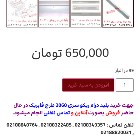
650,000
تومان
99 در انبار
افزودن به سبد خرید
جهت خرید
بلید درام ریکو سری 2060 طرح فابریک
در حال
حاضر
فروش
بصورت
آنلاین و
تماس تلفنی
انجام میشود.
تلفن تماس : 02188349357 , 02188322485 , 02188840764
, 02188820031