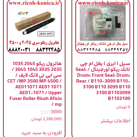
سیل ( ابری ) بغل ام جی
هاترول ریکو 2045 1035
تانک ریکو اورجینال / Seal:
2035 3035 1045 3045 /
Drum: Front Seal: Drum:
سی ایی تی لانگ لایف /
CET /MP 3500 MP 4500 /
Rear / B110-3099 B110-
AE011071 AE01 1071
3100 B110 3099 B110
AE01-1071 / Upper
3100 B1103099
Fuser Roller Ricoh Aficio
B1103100
mp /
0
تومان
نمره
2,280,000
تومان
اطلاعات بیشتر
4.00
از 5
افزودن به سبد خرید