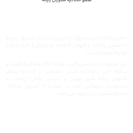
درباره ما
ماشین‌های اداری صدیق» با مدیریت برادران صدیق‌، مرجع
تخصصی واردات و فروش قطعات اورجینال و طرح ریکو و
کونیکا مینولتا است.
این مجموعه با تضمین کتبی اصالت کالا، شفافیت قیمت و
سابقه فنی درخشان، ضمن عضویت در اتحادیه صنف
فناوران رایانه شهر تهران و داشتن نشان اینماد، به
مسئولیت اجتماعی خود در حمایت از آموزش کودکان
مناطق محروم نیز متعهد می‌باشد.
تماس با ما