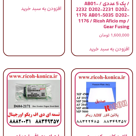
/ پک 5 عددی / AB01-
افزودن به سبد خرید
2232 D202-2231 D202-
1176 AB01-5035 D202-
1176 / Ricoh Aficio mp /
Gear Fusing
1,600,000
تومان
افزودن به سبد خرید