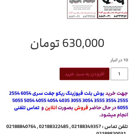
630,000
تومان
10 در انبار
افزودن به سبد خرید
جهت خرید
بوش بلت فیوزینگ ریکو جفت سری 6054 2554
2555 3554 3555 3054 3055 4035 4054 4055 5054 5055
6055
در حال حاضر
فروش
بصورت
انلاین
و
تماس تلفنی
انجام میشود.
تلفن تماس : 02188349357 , 02188322485 , 02188840764
, 02188820031