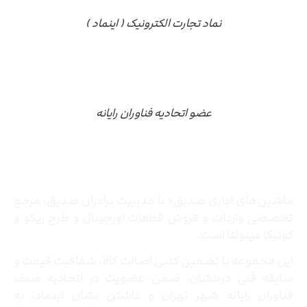
نماد تجارت الکترونیک ( اینماد )
عضو اتحادیه فناوران رایانه
درباره ما
ماشین‌های اداری صدیق» با مدیریت برادران صدیق‌، مرجع
تخصصی واردات و فروش قطعات اورجینال و طرح ریکو و
کونیکا مینولتا است.
این مجموعه با تضمین کتبی اصالت کالا، شفافیت قیمت و
سابقه فنی درخشان، ضمن عضویت در اتحادیه صنف
فناوران رایانه شهر تهران و داشتن نشان اینماد، به