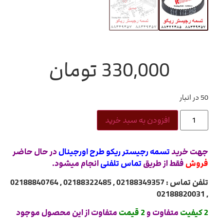
330,000
تومان
50 در انبار
افزودن به سبد خرید
جهت خرید
تسمه رجیستر ریکو طرح اورجینال
در حال حاضر
فروش
فقط از طریق
تماس تلفنی
انجام میشود.
تلفن تماس : 02188349357 , 02188322485 , 02188840764
, 02188820031
2 کیفیت
متفاوت و
2 قیمت
متفاوت از این محصول موجود