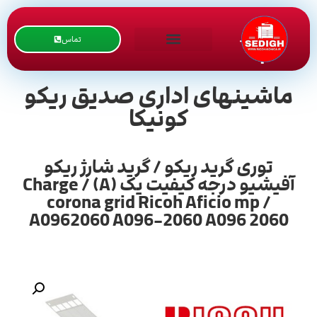
تماس
ماشینهای اداری صدیق ریکو
کونیکا
توری گرید ریکو / گرید شارژ ریکو
آفیشیو درجه کیفیت یک (A) / Charge
corona grid Ricoh Aficio mp /
A0962060 A096-2060 A096 2060