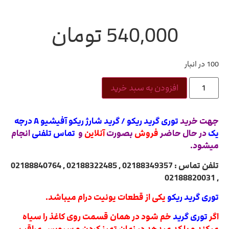
540,000
تومان
100 در انبار
افزودن به سبد خرید
جهت خرید
توری گرید ریکو / گرید شارژ ریکو آفیشیو A درجه
یک
در حال حاضر
فروش
بصورت
آنلاین
و
تماس تلفنی
انجام
میشود.
تلفن تماس : 02188349357 , 02188322485 , 02188840764
, 02188820031
توری گرید ریکو
یکی از قطعات یونیت درام میباشد.
اگر
توری گرید
خم شود در همان قسمت روی کاغذ را سیاه