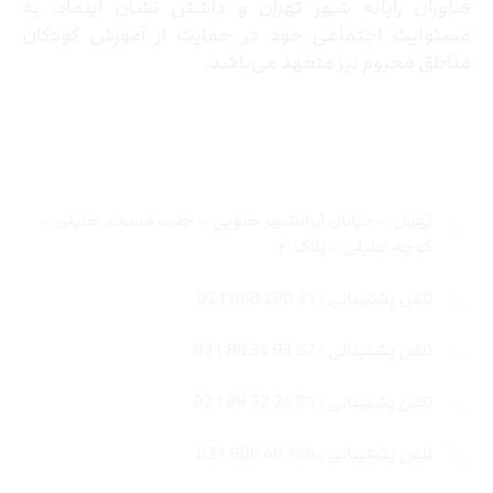
فناوران رایانه شهر تهران و داشتن نشان اینماد، به
مسئولیت اجتماعی خود در حمایت از آموزش کودکان
مناطق محروم نیز متعهد می‌باشد.
تماس با ما
تهران – خیابان ایرانشهر جنوبی – جنب مسجد جلیلی –
کوچه جلیلی – پلاک ۴
تلفن پشتیبانی : 31 200 888 021
تلفن پشتیبانی : 57 93 34 88 021
تلفن پشتیبانی : 85 24 32 88 021
تلفن پشتیبانی : 764 40 888 021