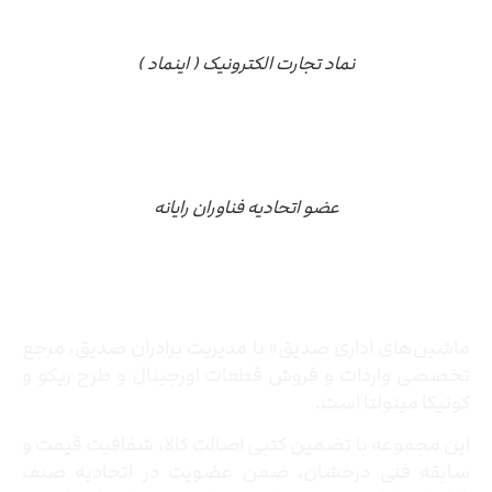
نماد تجارت الکترونیک ( اینماد )
عضو اتحادیه فناوران رایانه
درباره ما
ماشین‌های اداری صدیق» با مدیریت برادران صدیق‌، مرجع
تخصصی واردات و فروش قطعات اورجینال و طرح ریکو و
کونیکا مینولتا است.
این مجموعه با تضمین کتبی اصالت کالا، شفافیت قیمت و
سابقه فنی درخشان، ضمن عضویت در اتحادیه صنف