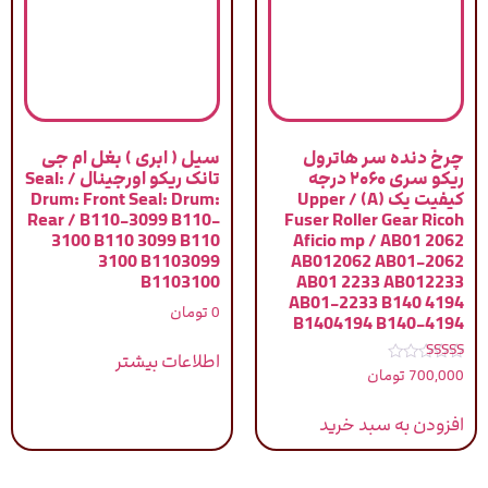
چرخ دنده سر هاترول
سیل ( ابری ) بغل ام جی
ریکو سری ۲۰۶۰ درجه
تانک ریکو اورجینال / Seal:
کیفیت یک (A) / Upper
Drum: Front Seal: Drum:
Rear / B110-3099 B110-
Fuser Roller Gear Ricoh
3100 B110 3099 B110
Aficio mp / AB01 2062
3100 B1103099
AB012062 AB01-2062
B1103100
AB01 2233 AB012233
AB01-2233 B140 4194
0
تومان
B1404194 B140-4194
اطلاعات بیشتر
نمره
700,000
تومان
5.00
از 5
افزودن به سبد خرید