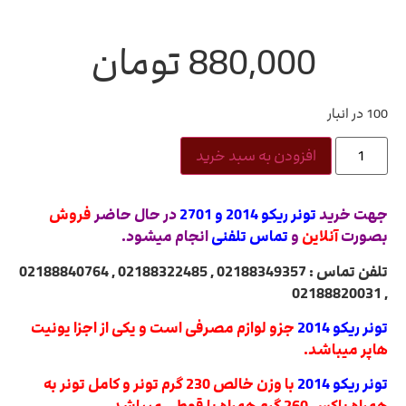
880,000
تومان
100 در انبار
افزودن به سبد خرید
جهت خرید
تونر ریکو 2014 و
2701
در حال حاضر
فروش
بصورت
آنلاین
و
تماس تلفنی
انجام میشود.
تلفن تماس : 02188349357 , 02188322485 , 02188840764
, 02188820031
تونر ریکو 2014
جزو لوازم مصرفی است و یکی از اجزا یونیت
هاپر میباشد.
تونر ریکو 2014
با وزن خالص 230 گرم تونر و کامل تونر به