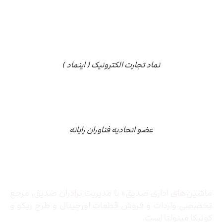
نماد تجارت الکترونیک ( اینماد )
عضو اتحادیه فناوران رایانه
درباره ما
ماشین‌های اداری صدیق» با مدیریت برادران صدیق‌، مرجع
تخصصی واردات و فروش قطعات اورجینال و طرح ریکو و
کونیکا مینولتا است.