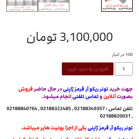
3,100,000
تومان
100 در انبار
افزودن به سبد خرید
جهت خرید
تونر ریکو آر قرمز ژاپنی
در حال حاضر
فروش
بصورت
آنلاین
و
تماس تلفنی
انجام میشود.
تلفن تماس : 02188349357 , 02188322485 , 02188840764
, 02188820031
تونر ریکو آر قرمز ژاپنی
یکی از اجزا یونیت هاپر میباشد.