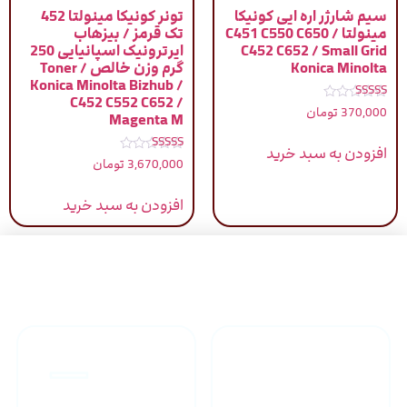
سیم شارژر اره ایی کونیکا
تونر کونیکا مینولتا 452
مینولتا / C451 C550 C650
تک قرمز / بیزهاب
C452 C652 / Small Grid
ایرترونیک اسپانیایی 250
Konica Minolta
گرم وزن خالص / Toner
Konica Minolta Bizhub /
C452 C552 C652 /
نمره
370,000
تومان
Magenta M
5.00
از 5
افزودن به سبد خرید
نمره
3,670,000
تومان
5.00
از 5
افزودن به سبد خرید