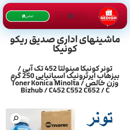
تماس
ماشینهای اداری صدیق ریکو
کونیکا
تونر کونیکا مینولتا 452 تک آبی /
بیزهاب ایرترونیک اسپانیایی 250 گرم
وزن خالص / Toner Konica Minolta
Bizhub / C452 C552 C652 / C