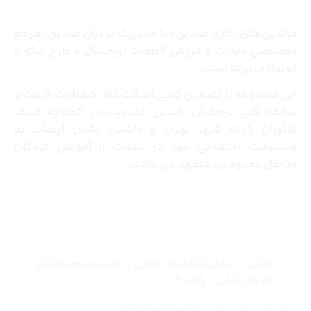
ماشین‌های اداری صدیق» با مدیریت برادران صدیق‌، مرجع
تخصصی واردات و فروش قطعات اورجینال و طرح ریکو و
کونیکا مینولتا است.
این مجموعه با تضمین کتبی اصالت کالا، شفافیت قیمت و
سابقه فنی درخشان، ضمن عضویت در اتحادیه صنف
فناوران رایانه شهر تهران و داشتن نشان اینماد، به
مسئولیت اجتماعی خود در حمایت از آموزش کودکان
مناطق محروم نیز متعهد می‌باشد.
تماس با ما
تهران – خیابان ایرانشهر جنوبی – جنب مسجد جلیلی –
کوچه جلیلی – پلاک ۴