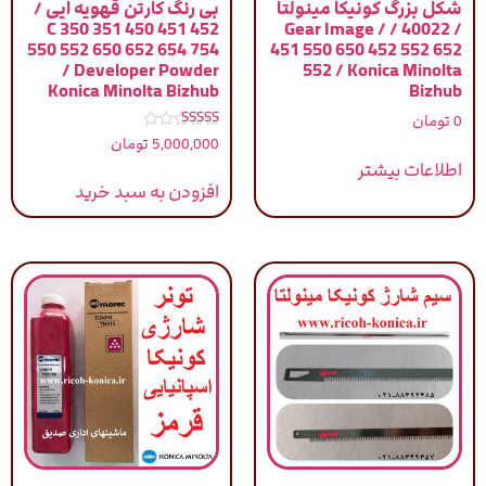
شکل بزرگ کونیکا مینولتا
بی رنگ کارتن قهویه ایی /
C 350 351 450 451 452
/ 40022 / Gear Image /
550 552 650 652 654 754
451 550 650 452 552 652
/ Developer Powder
552 / Konica Minolta
Konica Minolta Bizhub
Bizhub
0
تومان
نمره
5,000,000
تومان
5.00
از 5
اطلاعات بیشتر
افزودن به سبد خرید