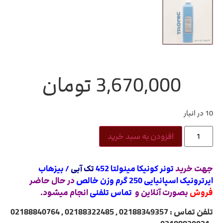
3,670,000
تومان
10 در انبار
افزودن به سبد خرید
جهت خرید
تونر کونیکا مینولتا 452
تک آبی
/ بیزهاب
ایرترونیک اسپانیایی 250 گرم وزن خالص
در حال حاضر
فروش
بصورت آنلاین و
تماس تلفنی
انجام میشود.
تلفن تماس : 02188349357 , 02188322485 , 02188840764