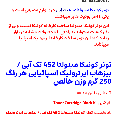
, 02188820031
تونر کونیکا مینولتا 452
تک آبی
جزو لوازم مصرفی است و
یکی از اجزا یونیت هاپر میباشد.
این تونر کونیکا مینولتا ساخت کارخانه کونیکا نیست ولی از
نظر کیفیت میتواند به راحتی با محصولات مشابه در بازار
رقابت کند این تونر ساخت کارخانه ایرترونیک اسپانیا
میباشد.
تونر کونیکا مینولتا 452 تک آبی /
بیزهاب ایرترونیک اسپانیایی هر رنگ
250 گرم وزن خالص
آشنایی با این قطعه:
نام لاتین:
Toner Cartridge Black K
نام فارسی:
تونر کونیکا مینولتا 452 تک آبی / بیزهاب ایرترونیک