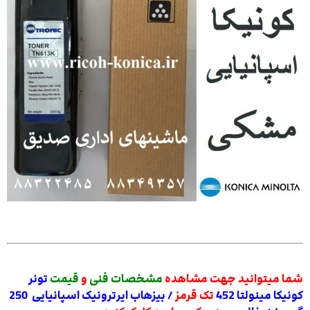
شما میتوانید جهت مشاهده
مشخصات فنی
و
قیمت
تونر
کونیکا مینولتا 452
تک قرمز
/ بیزهاب ایرترونیک اسپانیایی 250