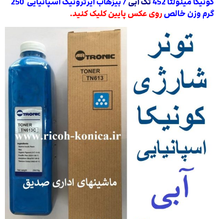
کونیکا مینولتا 452
تک آبی
/ بیزهاب ایرترونیک اسپانیایی 250
گرم وزن خالص
روی عکس پایین کلیک کنید.