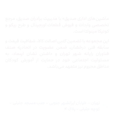
درباره ما
ماشین‌های اداری صدیق» با مدیریت برادران صدیق‌، مرجع
تخصصی واردات و فروش قطعات اورجینال و طرح ریکو و
کونیکا مینولتا است.
این مجموعه با تضمین کتبی اصالت کالا، شفافیت قیمت و
سابقه فنی درخشان، ضمن عضویت در اتحادیه صنف
فناوران رایانه شهر تهران و داشتن نشان اینماد، به
مسئولیت اجتماعی خود در حمایت از آموزش کودکان
مناطق محروم نیز متعهد می‌باشد.
تماس با ما
تهران – خیابان ایرانشهر جنوبی – جنب مسجد جلیلی –
کوچه جلیلی – پلاک ۴