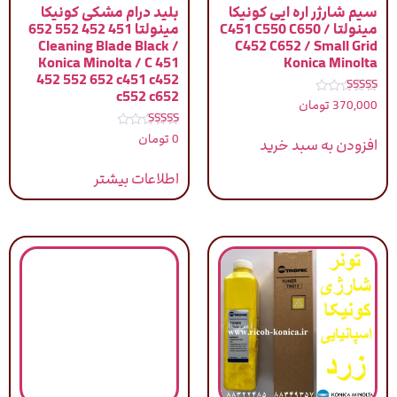
سیم شارژر اره ایی کونیکا
بلید درام مشکی کونیکا
مینولتا / C451 C550 C650
مینولتا 451 452 552 652
/ Cleaning Blade Black
C452 C652 / Small Grid
Konica Minolta / C 451
Konica Minolta
452 552 652 c451 c452
c552 c652
نمره
370,000
تومان
5.00
از 5
نمره
0
تومان
افزودن به سبد خرید
5.00
از 5
اطلاعات بیشتر