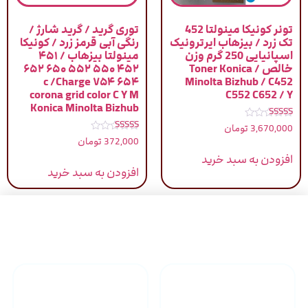
تونر کونیکا مینولتا 452
توری گرید / گرید شارژ /
تک زرد / بیزهاب ایرترونیک
رنگی آبی قرمز زرد / کونیکا
اسپانیایی 250 گرم وزن
مینولتا بیزهاب / ۴۵۱
خالص / Toner Konica
۴۵۲ ۵۵۰ ۵۵۲ ۶۵۰ ۶۵۲
۶۵۴ ۷۵۴ c /Charge
Minolta Bizhub / C452
corona grid color C Y M
C552 C652 / Y
Konica Minolta Bizhub
نمره
3,670,000
تومان
5.00
نمره
372,000
تومان
از 5
5.00
از 5
افزودن به سبد خرید
افزودن به سبد خرید