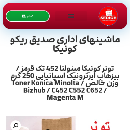
تماس
ماشینهای اداری صدیق ریکو
کونیکا
تونر کونیکا مینولتا 452 تک قرمز /
بیزهاب ایرترونیک اسپانیایی 250 گرم
وزن خالص / Toner Konica Minolta
Bizhub / C452 C552 C652 /
Magenta M