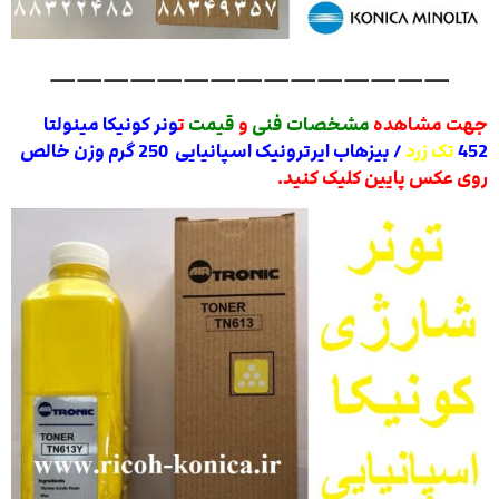
———————————————
جهت مشاهده
مشخصات فنی
و
قیمت
ت
ونر کونیکا مینولتا
452
تک زرد
/ بیزهاب ایرترونیک اسپانیایی 250 گرم وزن خالص
روی عکس پایین کلیک کنید.