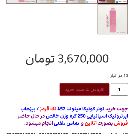
3,670,000
تومان
10 در انبار
افزودن به سبد خرید
جهت خرید
تونر کونیکا مینولتا 452
تک قرمز
/ بیزهاب
ایرترونیک اسپانیایی 250 گرم وزن خالص
در حال حاضر
فروش
بصورت
آنلاین
و
تماس تلفنی
انجام میشود.