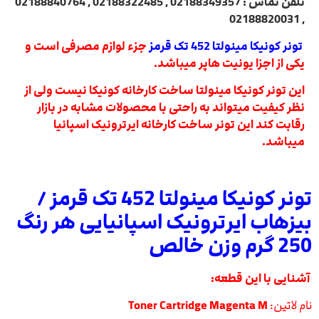
تلفن تماس : 02188349357 , 02188322485 , 02188840764
, 02188820031
تونر کونیکا مینولتا 452 تک قرمز
جزء لوازم مصرفی است و
یکی از اجزا یونیت هاپر میباشد.
این تونر کونیکا مینولتا ساخت کارخانه کونیکا نیست ولی از
نظر کیفیت میتواند به راحتی با محصولات مشابه در بازار
رقابت کند این تونر ساخت کارخانه ایرترونیک اسپانیا
میباشد.
تونر کونیکا مینولتا 452 تک قرمز /
بیزهاب ایرترونیک اسپانیایی هر رنگ
250 گرم وزن خالص
آشنایی با این قطعه:
نام لاتین:
Toner Cartridge Magenta M