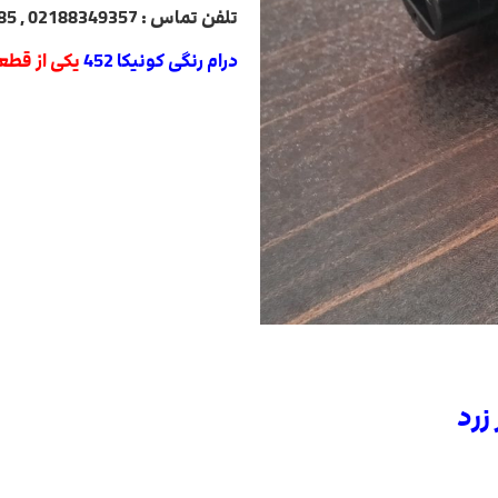
تلفن تماس : 02188349357 , 02188322485 , 02188840764 , 02188820031
درام رنگی کونیکا 452
یکی از قطعا
زرد