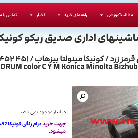
مطالب آموزشی
راهنمای خرید
اخبار
تماس با ما
اشینهای اداری صدیق ریکو کونیکا
DRUM color C Y M Konica Minolta Bizhub
در انبار موجود نمی باشد
جهت خرید
درام رنگی کونیکا 452
میشود.