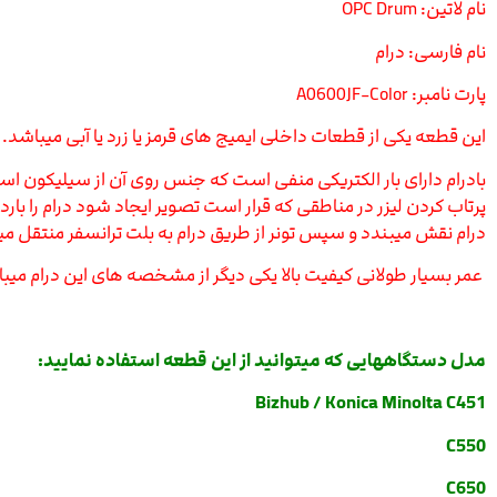
نام لاتین: OPC Drum
نام فارسی: درام
پارت نامبر: A0600JF-Color
این قطعه یکی از قطعات داخلی ایمیج های قرمز یا زرد یا آبی میباشد.
با
درام دارای بار الکتریکی منفی است که جنس روی آن از سیلیکون ا
پرتاب کردن لیزر در مناطقی که قرار است تصویر ایجاد شود درام را بارد
درام نقش میبندد و سپس تونر از طریق درام به بلت ترانسفر منتقل می
عمر بسیار طولانی کیفیت بالا یکی دیگر از مشخصه های این درام می
مدل دستگاههایی که میتوانید از این قطعه استفاده نمایید:
Bizhub / Konica Minolta C451
C550
C650