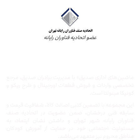
عضو اتحادیه فناوران رایانه
درباره ما
ماشین‌های اداری صدیق» با مدیریت برادران صدیق‌، مرجع
تخصصی واردات و فروش قطعات اورجینال و طرح ریکو و
کونیکا مینولتا است.
این مجموعه با تضمین کتبی اصالت کالا، شفافیت قیمت و
سابقه فنی درخشان، ضمن عضویت در اتحادیه صنف
فناوران رایانه شهر تهران و داشتن نشان اینماد، به
مسئولیت اجتماعی خود در حمایت از آموزش کودکان
مناطق محروم نیز متعهد می‌باشد.