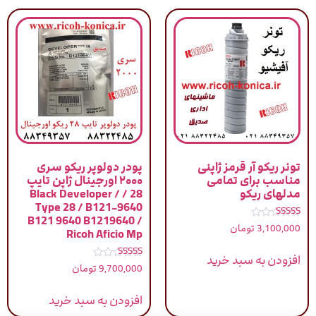
تونر ریکو آر قرمز ژاپنی
پودر دولوپر ریکو سری
مناسب برای تمامی
۲۰۰۰ اورجینال ژاپن تایپ
مدلهای ریکو
28 / Black Developer /
Type 28 / B121-9640
B121 9640 B1219640 /
نمره
3,100,000
تومان
Ricoh Aficio Mp
4.83
از 5
افزودن به سبد خرید
نمره
9,700,000
تومان
5.00
از 5
افزودن به سبد خرید