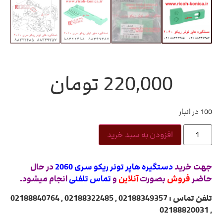
220,000
تومان
100 در انبار
افزودن به سبد خرید
جهت خرید
دستگیره هاپر تونر ریکو سری 2060
در حال
حاضر
فروش
بصورت
آنلاین
و
تماس تلفنی
انجام میشود.
تلفن تماس : 02188349357 , 02188322485 , 02188840764
, 02188820031