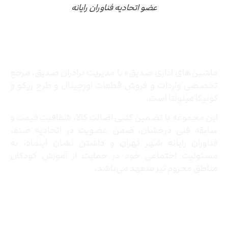
عضو اتحادیه فناوران رایانه
درباره ما
ماشین‌های اداری صدیق» با مدیریت برادران صدیق‌، مرجع
تخصصی واردات و فروش قطعات اورجینال و طرح ریکو و
کونیکا مینولتا است.
این مجموعه با تضمین کتبی اصالت کالا، شفافیت قیمت و
سابقه فنی درخشان، ضمن عضویت در اتحادیه صنف
فناوران رایانه شهر تهران و داشتن نشان اینماد، به
مسئولیت اجتماعی خود در حمایت از آموزش کودکان
مناطق محروم نیز متعهد می‌باشد.
تماس با ما