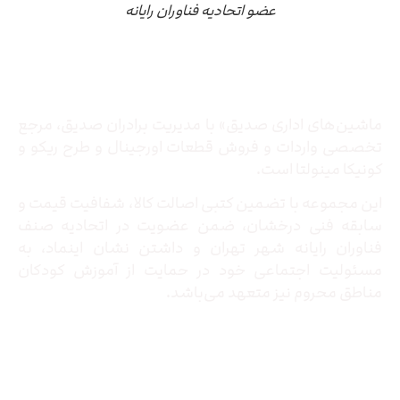
عضو اتحادیه فناوران رایانه
درباره ما
ماشین‌های اداری صدیق» با مدیریت برادران صدیق‌، مرجع
تخصصی واردات و فروش قطعات اورجینال و طرح ریکو و
کونیکا مینولتا است.
این مجموعه با تضمین کتبی اصالت کالا، شفافیت قیمت و
سابقه فنی درخشان، ضمن عضویت در اتحادیه صنف
فناوران رایانه شهر تهران و داشتن نشان اینماد، به
مسئولیت اجتماعی خود در حمایت از آموزش کودکان
مناطق محروم نیز متعهد می‌باشد.
تماس با ما