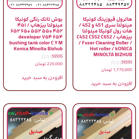
هاترول فیوزینگ کونیکا
بوش تانک رنگی کونیکا
مینولتا سری 451 و 452 /
مینولتا بیزهاب / ۴۵۱
هات رول کونیکا مینولتا
۴۵۲ ۵۵۰ ۵۵۲ ۶۵۰ ۶۵۲
بیزهاب / C452 C552 C652
۶۵۴ ۷۵۴ developer
bushing tank color C Y M
/ Fuser Cleaning Roller /
Konica Minolta Bizhub
Hot roller / kONICA
MINOLTA BIZHUB
نمره
220,000
تومان
5.00
نمره
1,770,000
تومان
از 5
4.75
از 5
افزودن به سبد خرید
افزودن به سبد خرید