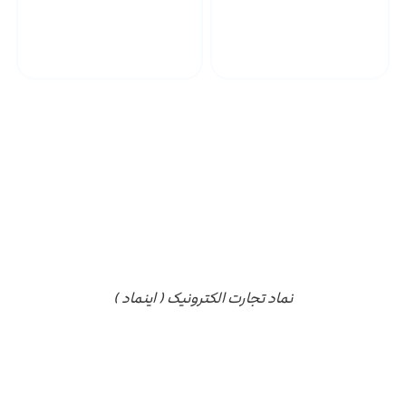
پشتیبانی محصولات
ارسال به سراسر کشور
مجوز ها
نماد تجارت الکترونیک ( اینماد )