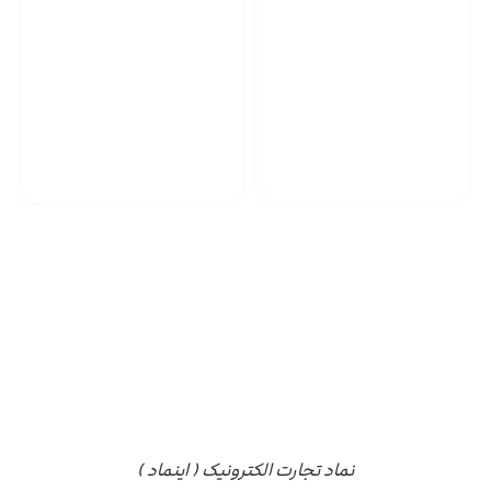
پشتیبانی محصولات
ارسال به سراسر کشور
مجوز ها
نماد تجارت الکترونیک ( اینماد )