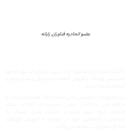
عضو اتحادیه فناوران رایانه
درباره ما
ماشین‌های اداری صدیق» با مدیریت برادران صدیق‌، مرجع
تخصصی واردات و فروش قطعات اورجینال و طرح ریکو و
کونیکا مینولتا است.
این مجموعه با تضمین کتبی اصالت کالا، شفافیت قیمت و
سابقه فنی درخشان، ضمن عضویت در اتحادیه صنف
فناوران رایانه شهر تهران و داشتن نشان اینماد، به
مسئولیت اجتماعی خود در حمایت از آموزش کودکان
مناطق محروم نیز متعهد می‌باشد.