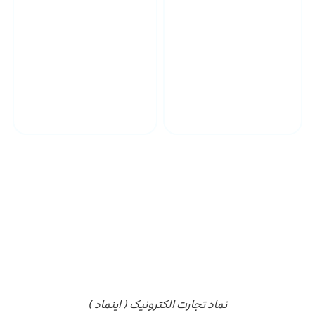
پشتیبانی محصولات
ارسال به سراسر کشور
مجوز ها
نماد تجارت الکترونیک ( اینماد )