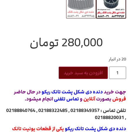
280,000
تومان
20 در انبار
افزودن به سبد خرید
جهت خرید
دنده دی شکل پشت تانک ریکو
در حال حاضر
فروش
بصورت
آنلاین
و
تماس تلفنی
انجام میشود.
تلفن تماس : 02188349357 , 02188322485 , 02188840764
, 02188820031
دنده دی شکل پشت تانک ریکو
یکی از قطعات یونیت تانک