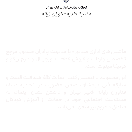
عضو اتحادیه فناوران رایانه
درباره ما
ماشین‌های اداری صدیق» با مدیریت برادران صدیق‌، مرجع
تخصصی واردات و فروش قطعات اورجینال و طرح ریکو و
کونیکا مینولتا است.
این مجموعه با تضمین کتبی اصالت کالا، شفافیت قیمت و
سابقه فنی درخشان، ضمن عضویت در اتحادیه صنف
فناوران رایانه شهر تهران و داشتن نشان اینماد، به
مسئولیت اجتماعی خود در حمایت از آموزش کودکان
مناطق محروم نیز متعهد می‌باشد.
تماس با ما