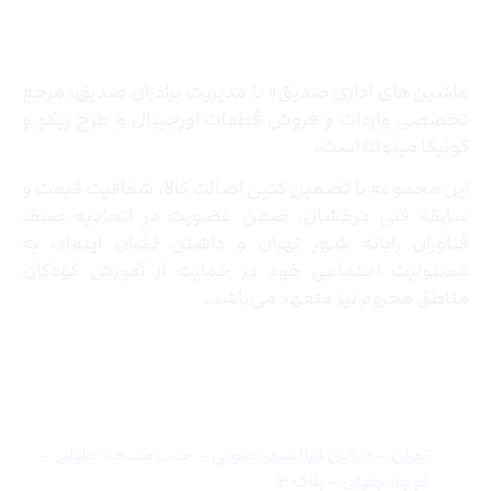
درباره ما
ماشین‌های اداری صدیق» با مدیریت برادران صدیق‌، مرجع
تخصصی واردات و فروش قطعات اورجینال و طرح ریکو و
کونیکا مینولتا است.
این مجموعه با تضمین کتبی اصالت کالا، شفافیت قیمت و
سابقه فنی درخشان، ضمن عضویت در اتحادیه صنف
فناوران رایانه شهر تهران و داشتن نشان اینماد، به
مسئولیت اجتماعی خود در حمایت از آموزش کودکان
مناطق محروم نیز متعهد می‌باشد.
تماس با ما
تهران – خیابان ایرانشهر جنوبی – جنب مسجد جلیلی –
کوچه جلیلی – پلاک ۴