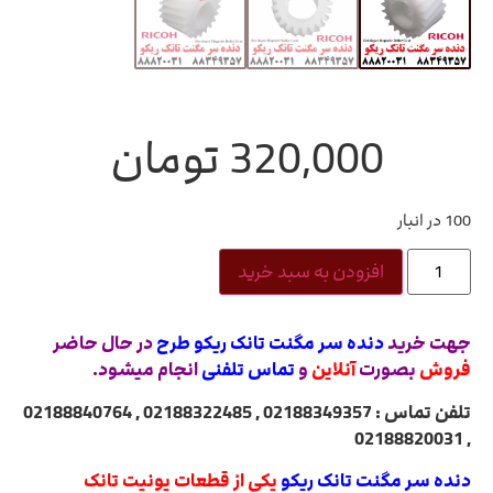
320,000
تومان
100 در انبار
افزودن به سبد خرید
جهت خرید
دنده سر مگنت تانک ریکو
طرح
در حال حاضر
فروش
بصورت
آنلاین
و
تماس تلفنی
انجام میشود.
تلفن تماس : 02188349357 , 02188322485 , 02188840764
, 02188820031
دنده سر مگنت تانک ریکو
یکی از قطعات یونیت تانک