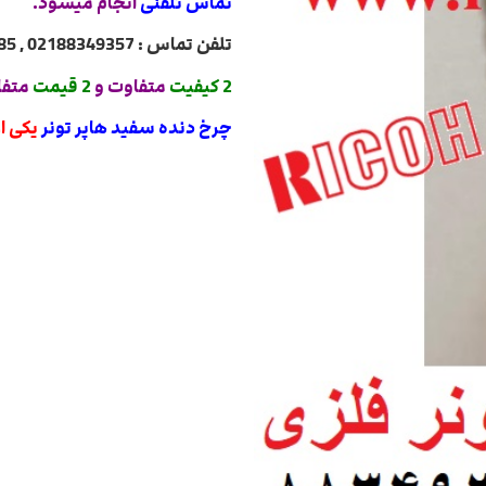
تماس تلفنی
انجام میشود.
تلفن تماس : 02188349357 , 02188322485 , 02188840764 , 02188820031
2 کیفیت
متفاوت و
2 قیمت
متفا
چرخ دنده سفید هاپر تونر
یکی ا