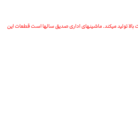
یت بالا تولید میکند. ماشینهای اداری صدیق سالها است قطعات این