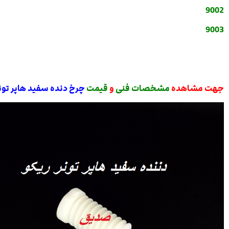
9002
9003
جهت مشاهده
مشخصات فنی
و
قیمت
چرخ دنده سفید هاپر تون