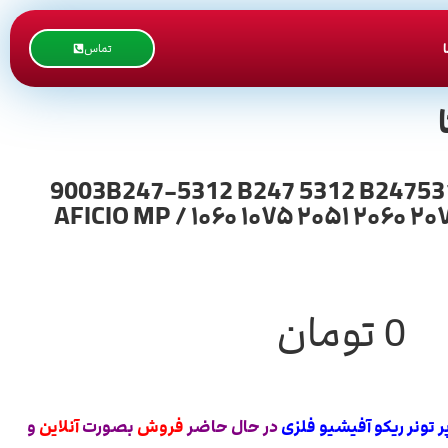
تماس
 9003B247-5312 B247 5312 B2475312 / Gear Toner Motor RICOH
AFICIO MP / ۱۰۶۰ ۱۰۷۵ ۲۰۵۱ ۲۰۶۰ ۲
0
تومان
 تونر ریکو آفیشیو فلزی
در حال حاضر
فروش
بصورت
آنلاین
و