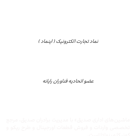
نماد تجارت الکترونیک ( اینماد )
عضو اتحادیه فناوران رایانه
درباره ما
ماشین‌های اداری صدیق» با مدیریت برادران صدیق‌، مرجع
تخصصی واردات و فروش قطعات اورجینال و طرح ریکو و
کونیکا مینولتا است.