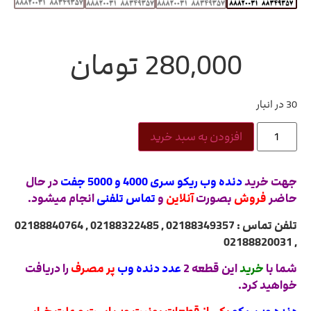
280,000
تومان
30 در انبار
افزودن به سبد خرید
جهت خرید
دنده وب ریکو سری 4000 و 5000 جفت
در حال
حاضر
فروش
بصورت
آنلاین
و
تماس تلفنی
انجام میشود.
تلفن تماس : 02188349357 , 02188322485 , 02188840764
, 02188820031
شما با
خرید
این قطعه 2
عدد دنده وب
پر مصرف
را دریافت
خواهید کرد.