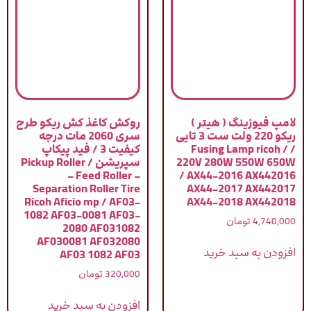
لامپ فیوزینگ ( هیتر )
روکش کاغذ کش ریکو طرح
ریکو 220 ولت ست 3 تایی
سری 2060 مات درجه
/ Fusing Lamp ricoh /
کیفیت 3 / فید پیکاپ
220V 280W 550W 650W
سپریشن / Pickup Roller
– Feed Roller –
/ AX44-2016 AX442016
Separation Roller Tire
AX44-2017 AX442017
Ricoh Aficio mp / AF03-
AX44-2018 AX442018
1082 AF03-0081 AF03-
4,740,000
تومان
2080 AF031082
AF030081 AF032080
افزودن به سبد خرید
AF03 1082 AF03
320,000
تومان
افزودن به سبد خرید