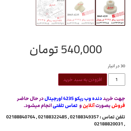
540,000
تومان
30 در انبار
افزودن به سبد خرید
جهت خرید
دنده وب ریکو 4235 اورجینال
در حال حاضر
فروش
بصورت
آنلاین
و
تماس تلفنی
انجام میشود.
تلفن تماس : 02188349357 , 02188322485 , 02188840764
, 02188820031