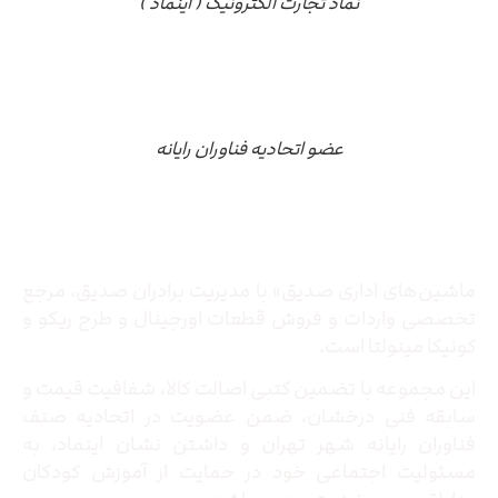
نماد تجارت الکترونیک ( اینماد )
عضو اتحادیه فناوران رایانه
درباره ما
ماشین‌های اداری صدیق» با مدیریت برادران صدیق‌، مرجع
تخصصی واردات و فروش قطعات اورجینال و طرح ریکو و
کونیکا مینولتا است.
این مجموعه با تضمین کتبی اصالت کالا، شفافیت قیمت و
سابقه فنی درخشان، ضمن عضویت در اتحادیه صنف
فناوران رایانه شهر تهران و داشتن نشان اینماد، به
مسئولیت اجتماعی خود در حمایت از آموزش کودکان