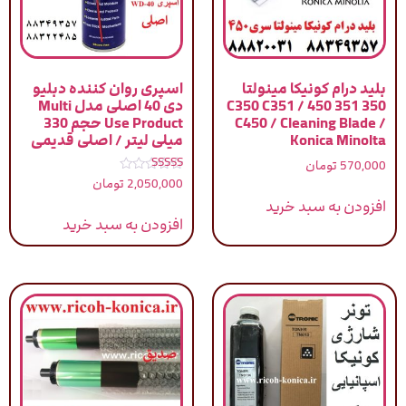
بلید درام کونیکا مینولتا
اسپری روان کننده دبلیو
350 351 450 / C350 C351
دی 40 اصلی مدل Multi
C450 / Cleaning Blade /
Use Product حجم 330
Konica Minolta
میلی لیتر / اصلی قدیمی
570,000
تومان
نمره
2,050,000
تومان
5.00
از 5
افزودن به سبد خرید
افزودن به سبد خرید