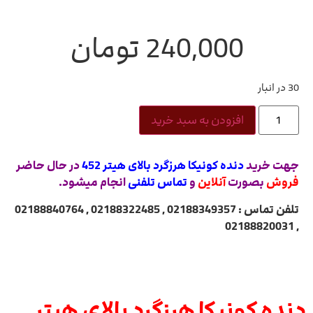
240,000
تومان
30 در انبار
افزودن به سبد خرید
جهت خرید
دنده کونیکا هرزگرد بالای هیتر 452
در حال حاضر
فروش
بصورت
آنلاین
و
تماس تلفنی
انجام میشود.
تلفن تماس : 02188349357 , 02188322485 , 02188840764
, 02188820031
دنده کونیکا هرزگرد بالای هیتر