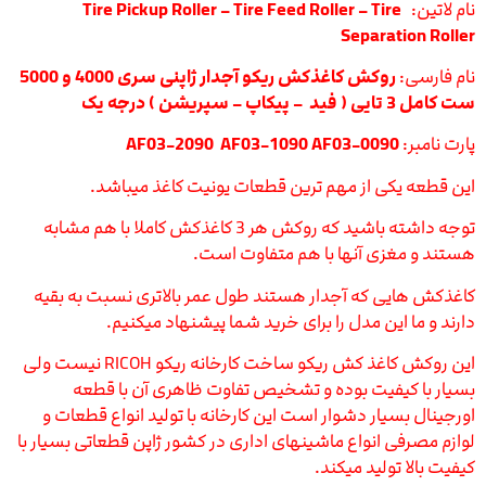
نام لاتین:
Tire Pickup Roller – Tire Feed Roller – Tire
Separation Roller
نام فارسی:
روکش کاغذکش ریکو آجدار ژاپنی سری 4000 و 5000
ست کامل 3 تایی ( فید – پیکاپ – سپریشن ) درجه یک
پارت نامبر:
AF03-2090 AF03-1090 AF03-0090
این قطعه یکی از مهم ترین قطعات یونیت کاغذ میباشد.
توجه داشته باشید که روکش هر 3 کاغذکش کاملا با هم مشابه
هستند و مغزی آنها با هم متفاوت است.
کاغذکش هایی که آجدار هستند طول عمر بالاتری نسبت به بقیه
دارند و ما این مدل را برای خرید شما پیشنهاد میکنیم.
این روکش کاغذ کش ریکو ساخت کارخانه ریکو RICOH نیست ولی
بسیار با کیفیت بوده و تشخیص تفاوت ظاهری آن با قطعه
اورجینال بسیار دشوار است این کارخانه با تولید انواع قطعات و
لوازم مصرفی انواع ماشینهای اداری در کشور ژاپن قطعاتی بسیار با
کیفیت بالا تولید میکند.