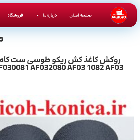
صفحه اصلی
درباره ما
فروشگاه
م
 AF030081 AF032080 AF03 1082 AF03