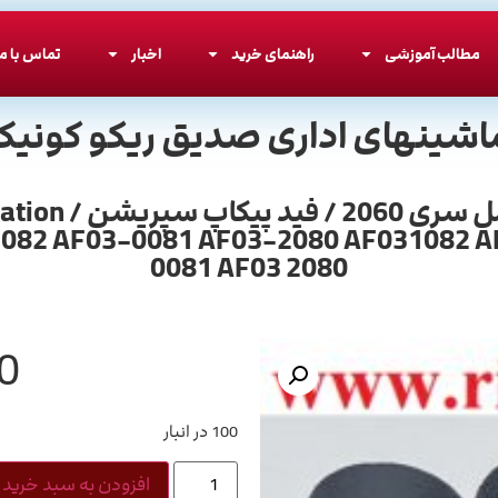
مطالب آموزشی
راهنمای خرید
اخبار
تماس با ما
اشینهای اداری صدیق ریکو کونیکا
روکش کاغذ کش ر
03-1082 AF03-0081 AF03-2080 AF031082
0081 AF03 2080
0
100 در انبار
افزودن به سبد خرید