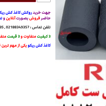
جهت خرید
روکش کاغذ کش ریکو طوسی ست 
حاضر
فروش
بصورت
آنلاین
و
تم
تلفن تماس : 02188349357 , 02188322485 , 02188840764 , 02188820031
3 کیفیت
متفاوت و
3 قیمت
متفا
کاغذ کش ریکو
یکی از مهم ترین 